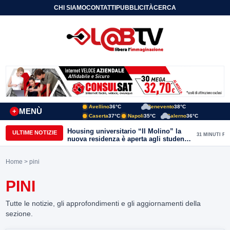
CHI SIAMO
CONTATTI
PUBBLICITÀ
CERCA
Avellino
36°C
Benevento
38°C
MENÙ
+
Caserta
37°C
Napoli
35°C
Salerno
36°C
Housing universitario “Il Molino” la
ULTIME NOTIZIE
31 MINUTI FA
nuova residenza è aperta agli studenti
del Conservatorio “Nicola Sala” e
dell’Unisannio
Home
> pini
PINI
Tutte le notizie, gli approfondimenti e gli aggiornamenti della
sezione.