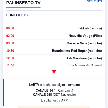
VEDI TUTTI
PALINSESTO TV
LUNEDI 10/08
00:00
FabLab (replica)
02:00
Nouvelle Vouge (Film)
09:00
Rosso e Nero (repliche)
10:30
Buonissimo Red Roger (repliche)
12:00
Fili Meridiani (repliche)
13:00
La Mappa dei Piaceri
14:00
LabNews
17:00
LabNews (replica)
LABTV
e anche sul digitale terrestre
18:30
Di Faccia e di Profilo (repliche)
CANALE 84
(in Campania)
CANALE 268
(DDT Nazionale)
19:30
LabNews (Diretta)
E sulla nostra
APP
21:00
Free Sport