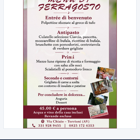
più alberi e devamping
Una serie di elementi per creare zone di mitigazione delle...
▶
10 AGOSTO 2026
CRONACA
Sicurezza nel Sannio, controlli straordinari dei
Carabinieri
Secondo weekend di agosto sotto la lente dell’Arma: 392
persone...