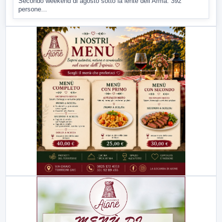
▶
10 AGOSTO 2026
CRONACA
Sicurezza nel Sannio, controlli straordinari dei
Carabinieri
▶
10 AGOSTO 2026
ATTUALITÀ
Emergenza caldo, Dello Iaco (Legambiente): in città