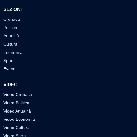
Labtv.net è un prodotto Consulservice S.r.l.
Labtv.net è il sito ufficiale del canale televisivo di Lab Tv canale 84
del digitale terrestre Regione Campania
Sede legale: Via Chiaio, 5 - 83010 – Torrioni (AV)
P.IVA 02757950643
Oscr. R.E.A. AV N.181151
Editore: Consulservice S.r.l.
Testata giornalistica Reg. Trib. di Benevento
n. 244 del 26.02.2015
Direttore Responsabile Dott.ssa Oliviero Antonella
Contatti: 0824.337274 – 327.7390733
redazione@labtv.net
Contattaci per la tua Pubblicità:
0824.337274 – 327.7390733
email:
commerciale@labtv.net