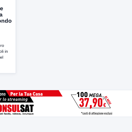
ue
la
fondo
ero
li in
el