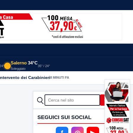
Salerno
34°C
 24°
35° / 24°
Soleggiato
intervento dei Carabinieri
8 MINUTI FA
CERCA
Cerca
SEGUICI SUI SOCIAL
f
◎
▶