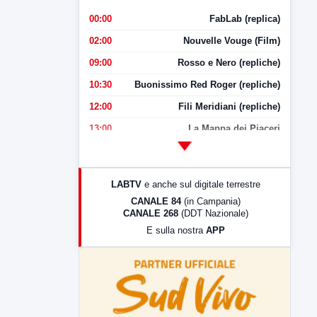
00:00
FabLab (replica)
02:00
Nouvelle Vouge (Film)
09:00
Rosso e Nero (repliche)
10:30
Buonissimo Red Roger (repliche)
12:00
Fili Meridiani (repliche)
13:00
La Mappa dei Piaceri
14:00
LabNews
17:00
LabNews (replica)
LABTV
e anche sul digitale terrestre
18:30
Di Faccia e di Profilo (repliche)
CANALE 84
(in Campania)
CANALE 268
(DDT Nazionale)
19:30
LabNews (Diretta)
E sulla nostra
APP
21:00
Free Sport
23:00
LabNews (replica)