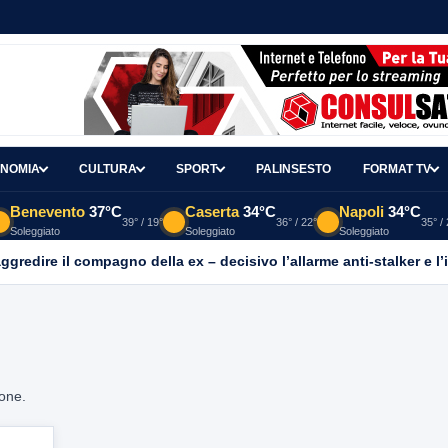
NOMIA
CULTURA
SPORT
PALINSESTO
FORMAT TV
Benevento
37°C
Caserta
34°C
Napoli
34°C
39° / 19°
36° / 22°
35° /
Soleggiato
Soleggiato
Soleggiato
aggredire il compagno della ex – decisivo l’allarme anti-stalker e l’
ione.