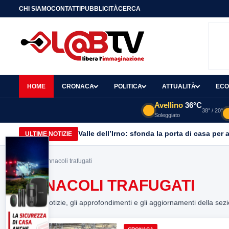
CHI SIAMO
CONTATTI
PUBBLICITÀ
CERCA
HOME
CRONACA
POLITICA
ATTUALITÀ
ECO
Avellino
36°C
38° / 20°
Soleggiato
Valle dell’Irno: sfonda la porta di casa per 
ULTIME NOTIZIE
Home
> pinnacoli trafugati
PINNACOLI TRAFUGATI
Tutte le notizie, gli approfondimenti e gli aggiornamenti della sez