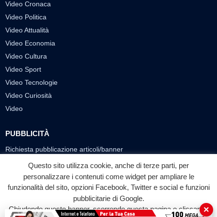
Video Cronaca
Video Politica
Video Attualità
Video Economia
Video Cultura
Video Sport
Video Tecnologie
Video Curiosità
Video
PUBBLICITÀ
Richiesta pubblicazione articoli/banner
Questo sito utilizza cookie, anche di terze parti, per
SEGUICI SUI SOCIAL
personalizzare i contenuti come widget per ampliare le
funzionalità del sito, opzioni Facebook, Twitter e social e funzioni
f
◎
▶
pubblicitarie di Google.
Facebook
Instagram
YouTube
×
Chiudendo questo banner, scorrendo questa pagina o cliccando