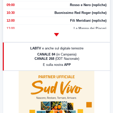
09:00
Rosso e Nero (repliche)
10:30
Buonissimo Red Roger (repliche)
12:00
Fili Meridiani (repliche)
13:00
La Mappa dei Piaceri
14:00
LabNews
17:00
LabNews (replica)
LABTV
e anche sul digitale terrestre
18:30
Di Faccia e di Profilo (repliche)
CANALE 84
(in Campania)
CANALE 268
(DDT Nazionale)
19:30
LabNews (Diretta)
E sulla nostra
APP
21:00
Free Sport
23:00
LabNews (replica)