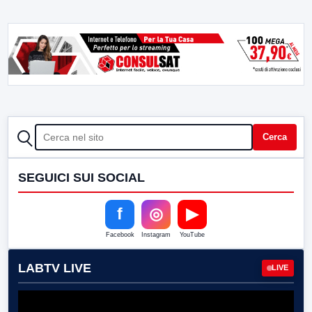
CERCA
Cerca
SEGUICI SUI SOCIAL
f
◎
▶
Facebook
Instagram
YouTube
LABTV LIVE
LIVE