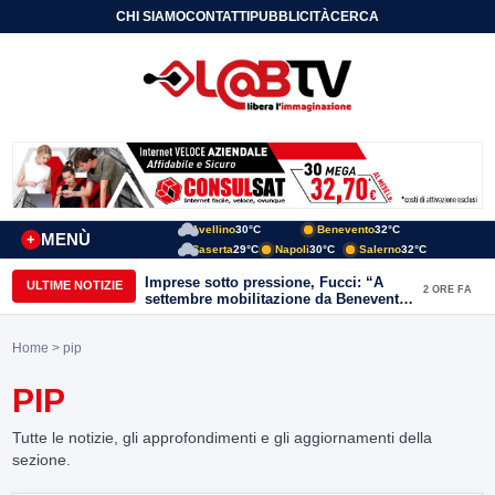
CHI SIAMO
CONTATTI
PUBBLICITÀ
CERCA
Avellino
30°C
Benevento
32°C
MENÙ
+
Caserta
29°C
Napoli
30°C
Salerno
32°C
Imprese sotto pressione, Fucci: “A
ULTIME NOTIZIE
2 ORE FA
settembre mobilitazione da Benevento
e Avellino”
Home
> pip
PIP
Tutte le notizie, gli approfondimenti e gli aggiornamenti della
sezione.