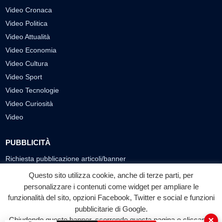
Video Cronaca
Video Politica
Video Attualità
Video Economia
Video Cultura
Video Sport
Video Tecnologie
Video Curiosità
Video
PUBBLICITÀ
Richiesta pubblicazione articoli/banner
Questo sito utilizza cookie, anche di terze parti, per
SEGUICI SUI SOCIAL
personalizzare i contenuti come widget per ampliare le
funzionalità del sito, opzioni Facebook, Twitter e social e funzioni
f
◎
▶
pubblicitarie di Google.
Facebook
Instagram
YouTube
×
Chiudendo questo banner, scorrendo questa pagina o cliccando