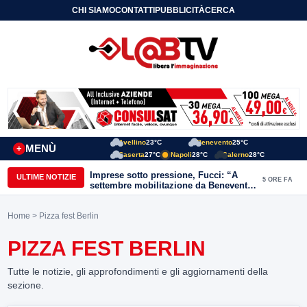
CHI SIAMO
CONTATTI
PUBBLICITÀ
CERCA
Avellino
23°C
Benevento
25°C
MENÙ
+
Caserta
27°C
Napoli
28°C
Salerno
28°C
Imprese sotto pressione, Fucci: “A
ULTIME NOTIZIE
5 ORE FA
settembre mobilitazione da Benevento
e Avellino”
Home
> Pizza fest Berlin
PIZZA FEST BERLIN
Tutte le notizie, gli approfondimenti e gli aggiornamenti della
sezione.