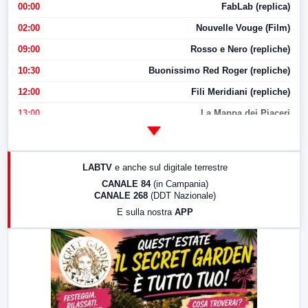
00:00
FabLab (replica)
02:00
Nouvelle Vouge (Film)
09:00
Rosso e Nero (repliche)
10:30
Buonissimo Red Roger (repliche)
12:00
Fili Meridiani (repliche)
13:00
La Mappa dei Piaceri
14:00
LabNews
17:00
LabNews (replica)
LABTV
e anche sul digitale terrestre
18:30
Di Faccia e di Profilo (repliche)
CANALE 84
(in Campania)
CANALE 268
(DDT Nazionale)
19:30
LabNews (Diretta)
E sulla nostra
APP
21:00
Free Sport
23:00
LabNews (replica)