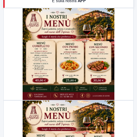
E sulla nostra
APP
21:00
Free Sport
23:00
LabNews (replica)