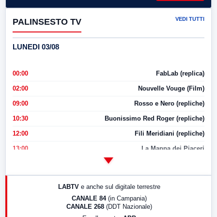
VEDI TUTTI
PALINSESTO TV
LUNEDI 03/08
00:00
FabLab (replica)
02:00
Nouvelle Vouge (Film)
09:00
Rosso e Nero (repliche)
10:30
Buonissimo Red Roger (repliche)
12:00
Fili Meridiani (repliche)
13:00
La Mappa dei Piaceri
14:00
LabNews
17:00
LabNews (replica)
LABTV
e anche sul digitale terrestre
18:30
Di Faccia e di Profilo (repliche)
CANALE 84
(in Campania)
CANALE 268
(DDT Nazionale)
19:30
LabNews (Diretta)