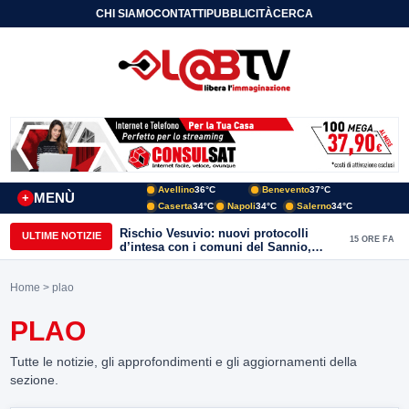
CHI SIAMO
CONTATTI
PUBBLICITÀ
CERCA
Avellino
36°C
Benevento
37°C
MENÙ
+
Caserta
34°C
Napoli
34°C
Salerno
34°C
Rischio Vesuvio: nuovi protocolli
ULTIME NOTIZIE
15 ORE FA
d’intesa con i comuni del Sannio,
firmato il protocollo con Arpaise
Home
> plao
PLAO
Tutte le notizie, gli approfondimenti e gli aggiornamenti della
sezione.