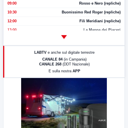
09:00
Rosso e Nero (repliche)
10:30
Buonissimo Red Roger (repliche)
12:00
Fili Meridiani (repliche)
13:00
La Mappa dei Piaceri
14:00
LabNews
17:00
LabNews (replica)
LABTV
e anche sul digitale terrestre
18:30
Di Faccia e di Profilo (repliche)
CANALE 84
(in Campania)
CANALE 268
(DDT Nazionale)
19:30
LabNews (Diretta)
E sulla nostra
APP
21:00
Free Sport
23:00
LabNews (replica)