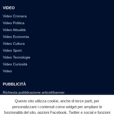
VIDEO
Video Cronaca
Video Politica
Video Attualità
Video Economia
Video Cultura
Video Sport
Video Tecnologie
Video Curiosità
Video
PUBBLICITÀ
Richiesta pubblicazione articoli/banner
Questo sito utilizza cookie, anche di terze parti, per
SEGUICI SUI SOCIAL
personalizzare i contenuti come widget per ampliare le
funzionalità del sito, opzioni Facebook, Twitter e social e funzioni
f
◎
▶