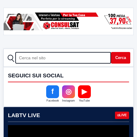
CERCA
Cerca
SEGUICI SUI SOCIAL
f
◎
▶
Facebook
Instagram
YouTube
LABTV LIVE
LIVE