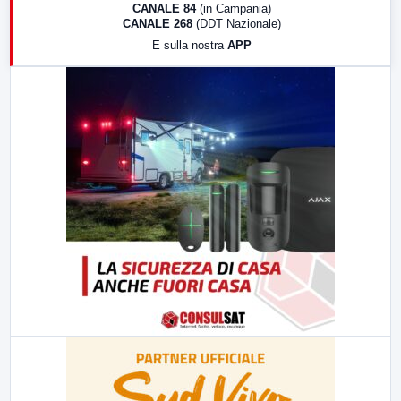
CANALE 84
(in Campania)
CANALE 268
(DDT Nazionale)
19:30
LabNews (Diretta)
E sulla nostra
APP
21:00
Free Sport
23:00
LabNews (replica)