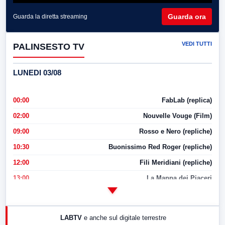
Guarda ora
Guarda la diretta streaming
VEDI TUTTI
PALINSESTO TV
LUNEDI 03/08
00:00
FabLab (replica)
02:00
Nouvelle Vouge (Film)
09:00
Rosso e Nero (repliche)
10:30
Buonissimo Red Roger (repliche)
12:00
Fili Meridiani (repliche)
13:00
La Mappa dei Piaceri
14:00
LabNews
17:00
LabNews (replica)
LABTV
e anche sul digitale terrestre
18:30
Di Faccia e di Profilo (repliche)