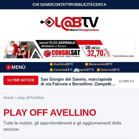
CHI SIAMO
CONTATTI
PUBBLICITÀ
CERCA
Avellino
20°C
Benevento
18°C
MENÙ
+
Caserta
23°C
Napoli
27°C
Salerno
26°C
San Giorgio del Sannio, marciapiede
ULTIME NOTIZIE
12 ORE FA
di via Falcone e Borsellino: Zampetti e
Lombardi replicano alle polemiche
Home
> play off Avellino
PLAY OFF AVELLINO
Tutte le notizie, gli approfondimenti e gli aggiornamenti della
sezione.