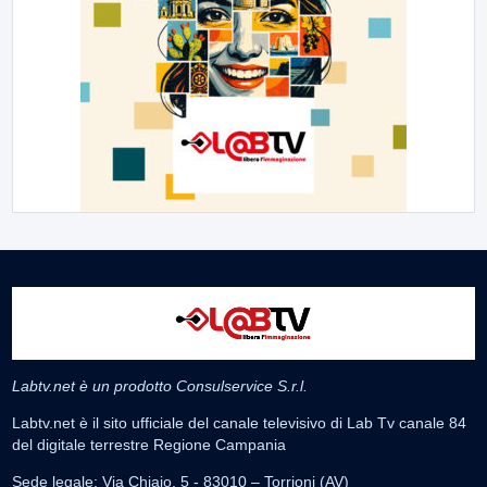
Labtv.net è un prodotto Consulservice S.r.l.
Labtv.net è il sito ufficiale del canale televisivo di Lab Tv canale 84
del digitale terrestre Regione Campania
Sede legale: Via Chiaio, 5 - 83010 – Torrioni (AV)