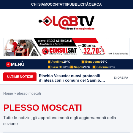
CHI SIAMO
CONTATTI
PUBBLICITÀ
CERCA
Avellino
29°C
Benevento
26°C
MENÙ
+
Caserta
28°C
Napoli
28°C
Salerno
30°C
Rischio Vesuvio: nuovi protocolli
ULTIME NOTIZIE
13 ORE FA
d’intesa con i comuni del Sannio,
firmato il protocollo con Arpaise
Home
> plesso moscati
PLESSO MOSCATI
Tutte le notizie, gli approfondimenti e gli aggiornamenti della
sezione.