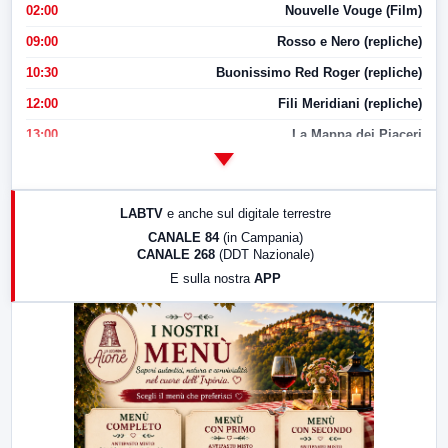
02:00
Nouvelle Vouge (Film)
09:00
Rosso e Nero (repliche)
10:30
Buonissimo Red Roger (repliche)
12:00
Fili Meridiani (repliche)
13:00
La Mappa dei Piaceri
14:00
LabNews
17:00
LabNews (replica)
LABTV
e anche sul digitale terrestre
18:30
Di Faccia e di Profilo (repliche)
CANALE 84
(in Campania)
CANALE 268
(DDT Nazionale)
19:30
LabNews (Diretta)
E sulla nostra
APP
21:00
Free Sport
23:00
LabNews (replica)