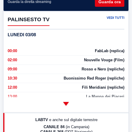
Guarda ora
Guarda la diretta streaming
VEDI TUTTI
PALINSESTO TV
LUNEDI 03/08
00:00
FabLab (replica)
02:00
Nouvelle Vouge (Film)
09:00
Rosso e Nero (repliche)
10:30
Buonissimo Red Roger (repliche)
12:00
Fili Meridiani (repliche)
13:00
La Mappa dei Piaceri
14:00
LabNews
17:00
LabNews (replica)
LABTV
e anche sul digitale terrestre
18:30
Di Faccia e di Profilo (repliche)
CANALE 84
(in Campania)
CANALE 268
(DDT Nazionale)