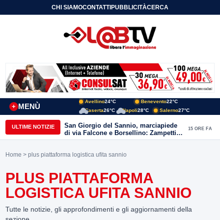
CHI SIAMO
CONTATTI
PUBBLICITÀ
CERCA
Avellino
24°C
Benevento
22°C
MENÙ
+
Caserta
26°C
Napoli
28°C
Salerno
27°C
San Giorgio del Sannio, marciapiede
ULTIME NOTIZIE
15 ORE FA
di via Falcone e Borsellino: Zampetti e
Lombardi replicano alle polemiche
Home
> plus piattaforma logistica ufita sannio
PLUS PIATTAFORMA
LOGISTICA UFITA SANNIO
Tutte le notizie, gli approfondimenti e gli aggiornamenti della
sezione.