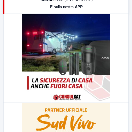
19:30
LabNews (Diretta)
E sulla nostra
APP
21:00
Free Sport
23:00
LabNews (replica)