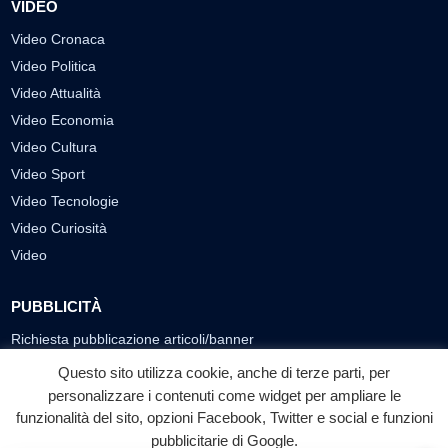
VIDEO
Video Cronaca
Video Politica
Video Attualità
Video Economia
Video Cultura
Video Sport
Video Tecnologie
Video Curiosità
Video
PUBBLICITÀ
Richiesta pubblicazione articoli/banner
Questo sito utilizza cookie, anche di terze parti, per
SEGUICI SUI SOCIAL
personalizzare i contenuti come widget per ampliare le
funzionalità del sito, opzioni Facebook, Twitter e social e funzioni
f
◎
▶
pubblicitarie di Google.