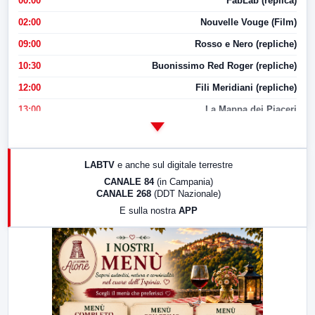
00:00
FabLab (replica)
02:00
Nouvelle Vouge (Film)
09:00
Rosso e Nero (repliche)
10:30
Buonissimo Red Roger (repliche)
12:00
Fili Meridiani (repliche)
13:00
La Mappa dei Piaceri
14:00
LabNews
17:00
LabNews (replica)
LABTV
e anche sul digitale terrestre
18:30
Di Faccia e di Profilo (repliche)
CANALE 84
(in Campania)
CANALE 268
(DDT Nazionale)
19:30
LabNews (Diretta)
E sulla nostra
APP
21:00
Free Sport
23:00
LabNews (replica)