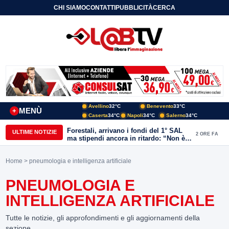
CHI SIAMO
CONTATTI
PUBBLICITÀ
CERCA
Avellino
32°C
Benevento
33°C
MENÙ
+
Caserta
34°C
Napoli
34°C
Salerno
34°C
Forestali, arrivano i fondi del 1° SAL
ULTIME NOTIZIE
2 ORE FA
ma stipendi ancora in ritardo: “Non è
più sostenibile”
Home
> pneumologia e intelligenza artificiale
PNEUMOLOGIA E
INTELLIGENZA ARTIFICIALE
Tutte le notizie, gli approfondimenti e gli aggiornamenti della
sezione.