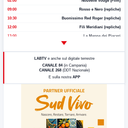
02:00
Nouvelle Vouge (Film)
09:00
Rosso e Nero (repliche)
10:30
Buonissimo Red Roger (repliche)
12:00
Fili Meridiani (repliche)
13:00
La Mappa dei Piaceri
14:00
LabNews
17:00
LabNews (replica)
LABTV
e anche sul digitale terrestre
18:30
Di Faccia e di Profilo (repliche)
CANALE 84
(in Campania)
CANALE 268
(DDT Nazionale)
19:30
LabNews (Diretta)
E sulla nostra
APP
21:00
Free Sport
23:00
LabNews (replica)