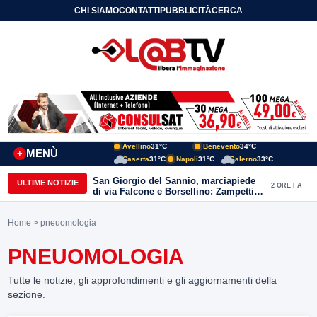
CHI SIAMO
CONTATTI
PUBBLICITÀ
CERCA
Avellino
31°C
Benevento
34°C
MENÙ
+
Caserta
31°C
Napoli
31°C
Salerno
33°C
San Giorgio del Sannio, marciapiede
ULTIME NOTIZIE
2 ORE FA
di via Falcone e Borsellino: Zampetti e
Lombardi replicano alle polemiche
Home
> pneuomologia
PNEUOMOLOGIA
Tutte le notizie, gli approfondimenti e gli aggiornamenti della
sezione.