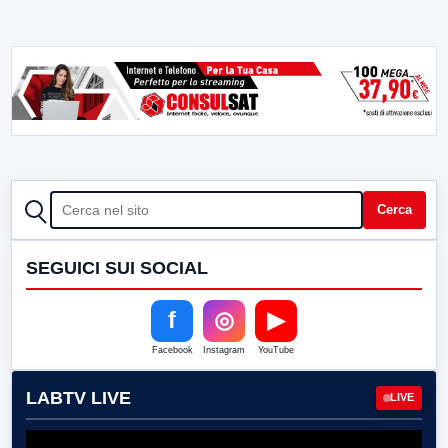
CERCA
Cerca
SEGUICI SUI SOCIAL
f
◎
▶
Facebook
Instagram
YouTube
LABTV LIVE
LIVE