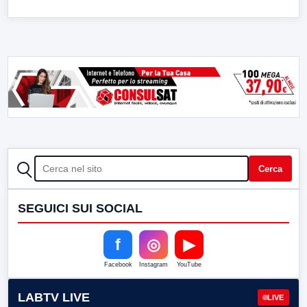
CERCA
Cerca
SEGUICI SUI SOCIAL
f
◎
▶
Facebook
Instagram
YouTube
LABTV LIVE
LIVE