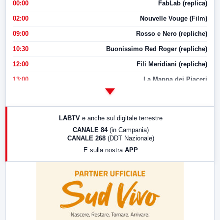
00:00
FabLab (replica)
02:00
Nouvelle Vouge (Film)
09:00
Rosso e Nero (repliche)
10:30
Buonissimo Red Roger (repliche)
12:00
Fili Meridiani (repliche)
13:00
La Mappa dei Piaceri
14:00
LabNews
17:00
LabNews (replica)
LABTV
e anche sul digitale terrestre
18:30
Di Faccia e di Profilo (repliche)
CANALE 84
(in Campania)
CANALE 268
(DDT Nazionale)
19:30
LabNews (Diretta)
E sulla nostra
APP
21:00
Free Sport
23:00
LabNews (replica)