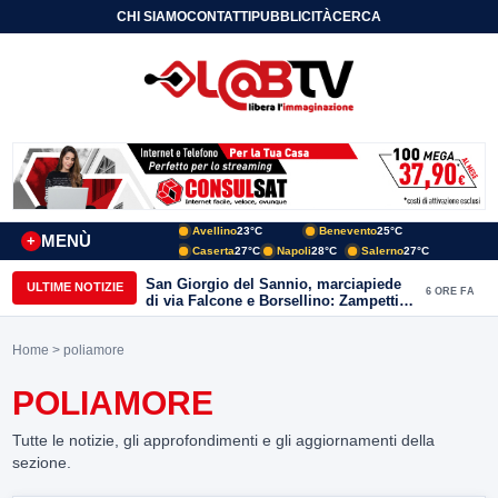
CHI SIAMO
CONTATTI
PUBBLICITÀ
CERCA
Avellino
23°C
Benevento
25°C
MENÙ
+
Caserta
27°C
Napoli
28°C
Salerno
27°C
San Giorgio del Sannio, marciapiede
ULTIME NOTIZIE
6 ORE FA
di via Falcone e Borsellino: Zampetti e
Lombardi replicano alle polemiche
Home
> poliamore
POLIAMORE
Tutte le notizie, gli approfondimenti e gli aggiornamenti della
sezione.