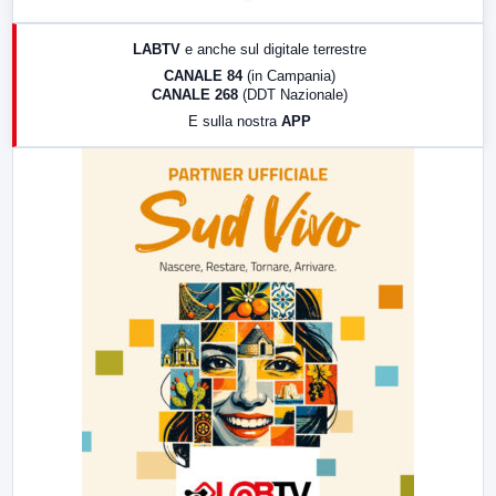
17:00
LabNews (replica)
LABTV
e anche sul digitale terrestre
18:30
Di Faccia e di Profilo (repliche)
CANALE 84
(in Campania)
CANALE 268
(DDT Nazionale)
19:30
LabNews (Diretta)
E sulla nostra
APP
21:00
Free Sport
23:00
LabNews (replica)