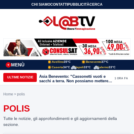
CHI SIAMO
CONTATTI
PUBBLICITÀ
CERCA
Avellino
35°C
Benevento
37°C
MENÙ
+
Caserta
34°C
Napoli
33°C
Salerno
33°C
Asia Benevento: “Cassonetti vuoti e
ULTIME NOTIZIE
1 ORA FA
sacchi a terra. Non possiamo mettere
una toppa alla mancanza di rispetto”
Home
> polis
POLIS
Tutte le notizie, gli approfondimenti e gli aggiornamenti della
sezione.