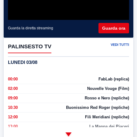
Guarda ora
Guarda la diretta streaming
VEDI TUTTI
PALINSESTO TV
LUNEDI 03/08
00:00
FabLab (replica)
02:00
Nouvelle Vouge (Film)
09:00
Rosso e Nero (repliche)
10:30
Buonissimo Red Roger (repliche)
12:00
Fili Meridiani (repliche)
13:00
La Mappa dei Piaceri
14:00
LabNews