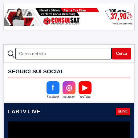
CERCA
Cerca
SEGUICI SUI SOCIAL
f
◎
▶
Facebook
Instagram
YouTube
LABTV LIVE
LIVE