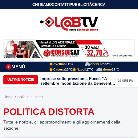
CHI SIAMO
CONTATTI
PUBBLICITÀ
CERCA
Avellino
21°C
Benevento
22°C
MENÙ
+
Caserta
25°C
Napoli
27°C
Salerno
27°C
Imprese sotto pressione, Fucci: “A
ULTIME NOTIZIE
10 ORE FA
settembre mobilitazione da Benevento
e Avellino”
Home
> politica distorta
POLITICA DISTORTA
Tutte le notizie, gli approfondimenti e gli aggiornamenti della
sezione.