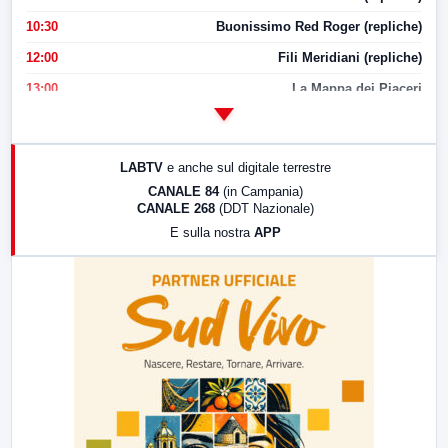
10:30
Buonissimo Red Roger (repliche)
12:00
Fili Meridiani (repliche)
13:00
La Mappa dei Piaceri
14:00
LabNews
17:00
LabNews (replica)
LABTV
e anche sul digitale terrestre
18:30
Di Faccia e di Profilo (repliche)
CANALE 84
(in Campania)
CANALE 268
(DDT Nazionale)
19:30
LabNews (Diretta)
E sulla nostra
APP
21:00
Free Sport
23:00
LabNews (replica)