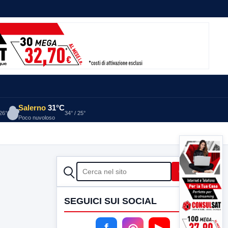
Salerno
31°C
 26°
34° / 25°
Poco nuvoloso
CERCA
Cerca
SEGUICI SUI SOCIAL
f
◎
▶