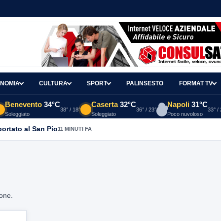
NOMIA
CULTURA
SPORT
PALINSESTO
FORMAT TV
Benevento
34°C
Caserta
32°C
Napoli
31°C
38° / 18°
36° / 23°
33° /
Soleggiato
Soleggiato
Poco nuvoloso
portato al San Pio
11 MINUTI FA
ione.