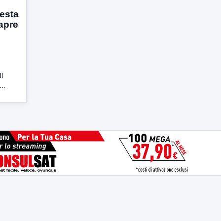
Festa
apre
Il
..