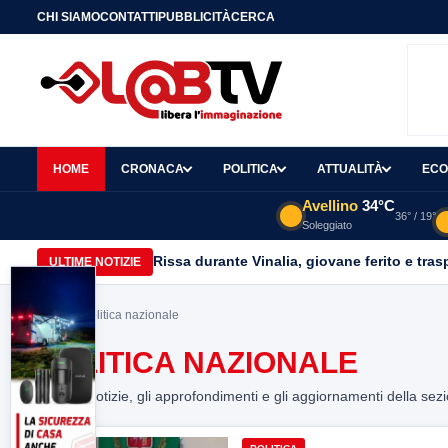
CHI SIAMO
CONTATTI
PUBBLICITÀ
CERCA
HOME
CRONACA
POLITICA
ATTUALITÀ
ECO
Avellino
34°C
36° / 19°
Soleggiato
Rissa durante Vinalia, giovane ferito e tras
ULTIME NOTIZIE
Home
> politica nazionale
POLITICA NAZIONALE
Tutte le notizie, gli approfondimenti e gli aggiornamenti della sez