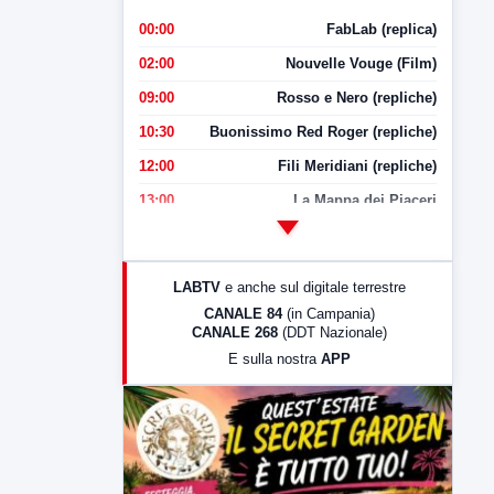
00:00
FabLab (replica)
02:00
Nouvelle Vouge (Film)
09:00
Rosso e Nero (repliche)
10:30
Buonissimo Red Roger (repliche)
12:00
Fili Meridiani (repliche)
13:00
La Mappa dei Piaceri
14:00
LabNews
17:00
LabNews (replica)
LABTV
e anche sul digitale terrestre
18:30
Di Faccia e di Profilo (repliche)
CANALE 84
(in Campania)
CANALE 268
(DDT Nazionale)
19:30
LabNews (Diretta)
E sulla nostra
APP
21:00
Free Sport
23:00
LabNews (replica)