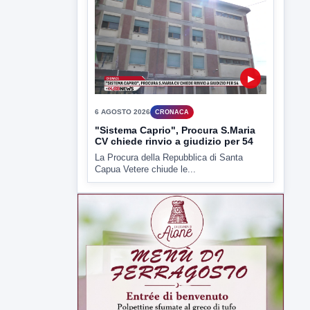
▶
6 AGOSTO 2026
CRONACA
"Sistema Caprio", Procura S.Maria
CV chiede rinvio a giudizio per 54
La Procura della Repubblica di Santa
Capua Vetere chiude le...