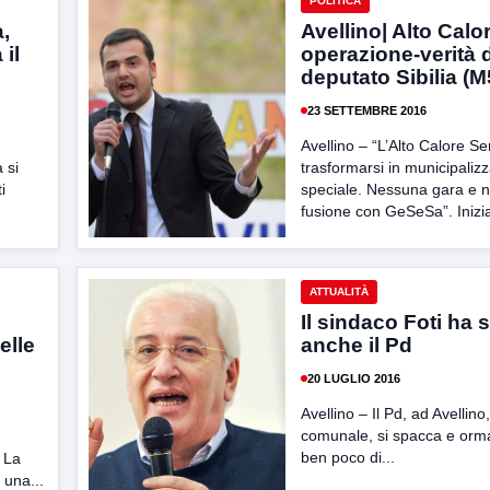
POLITICA
,
Avellino| Alto Calor
 il
operazione-verità 
deputato Sibilia (M
23 SETTEMBRE 2016
Avellino – “L’Alto Calore Se
 si
trasformarsi in municipaliz
i
speciale. Nessuna gara e 
fusione con GeSeSa”. Inizia
ATTUALITÀ
Il sindaco Foti ha
elle
anche il Pd
20 LUGLIO 2016
Avellino – Il Pd, ad Avellino,
comunale, si spacca e orma
ben poco di...
 La
 una...