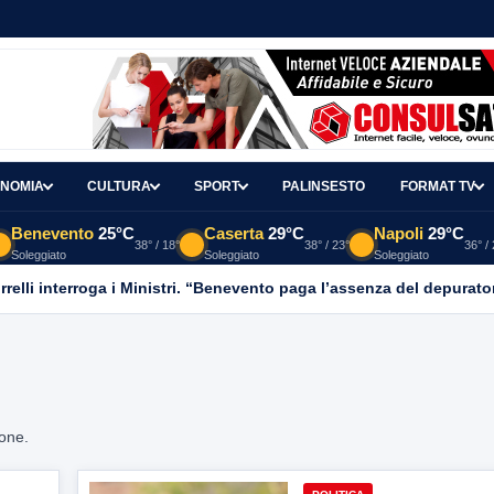
NOMIA
CULTURA
SPORT
PALINSESTO
FORMAT TV
Benevento
25°C
Caserta
29°C
Napoli
29°C
38° / 18°
38° / 23°
36° /
Soleggiato
Soleggiato
Soleggiato
relli interroga i Ministri. “Benevento paga l’assenza del depurato
ione.