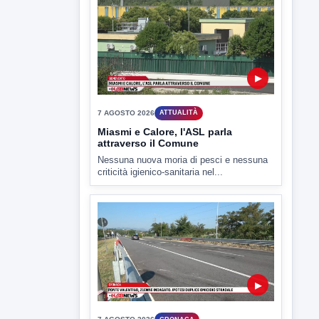
Il Benevento è pronto al debutto di Coppa
Italia. Scelte...
▶
7 AGOSTO 2026
ATTUALITÀ
Miasmi e Calore, l'ASL parla
attraverso il Comune
Nessuna nuova moria di pesci e nessuna
criticità igienico-sanitaria nel...