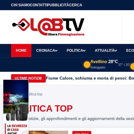
CHI SIAMO
CONTATTI
PUBBLICITÀ
CERCA
HOME
CRONACA
POLITICA
ATTUALITÀ
ECO
Avellino
28°C
37° / 20°
Soleggiato
Fiume Calore, schiuma e moria di pesci: Bor
ULTIME NOTIZIE
Home
> politica top
POLITICA TOP
Tutte le notizie, gli approfondimenti e gli aggiornamenti della sez