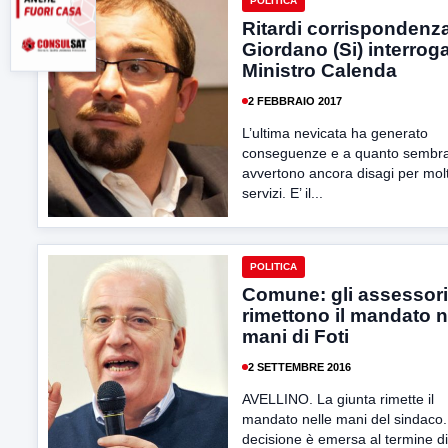
POLITICA
Ritardi corrispondenza
Giordano (Si) interroga
Ministro Calenda
2 FEBBRAIO 2017
L’ultima nevicata ha generato
conseguenze e a quanto sembra
avvertono ancora disagi per molt
servizi. E’ il...
POLITICA
Comune: gli assessori
rimettono il mandato n
mani di Foti
2 SETTEMBRE 2016
AVELLINO. La giunta rimette il
mandato nelle mani del sindaco.
decisione è emersa al termine di