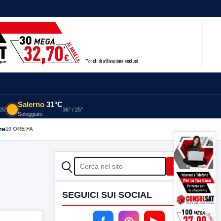
Salerno
31°C
 25°
36° / 25°
Soleggiato
re
10 ORE FA
CERCA
Cerca
SEGUICI SUI SOCIAL
f
◎
▶