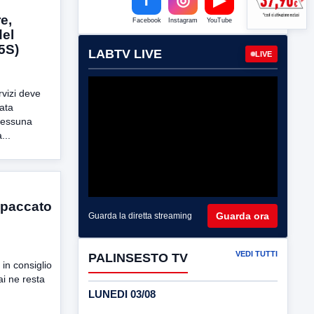
e,
Facebook
Instagram
YouTube
del
5S)
LABTV LIVE
LIVE
rvizi deve
zata
nessuna
...
 spaccato
Guarda ora
Guarda la diretta streaming
VEDI TUTTI
PALINSESTO TV
 in consiglio
i ne resta
LUNEDI 03/08