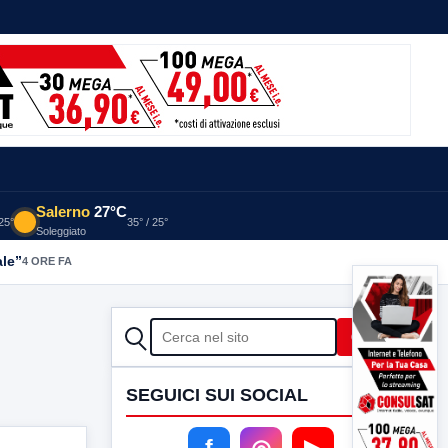
Salerno
27°C
 25°
35° / 25°
Soleggiato
ale”
4 ORE FA
CERCA
Cerca
SEGUICI SUI SOCIAL
f
◎
▶