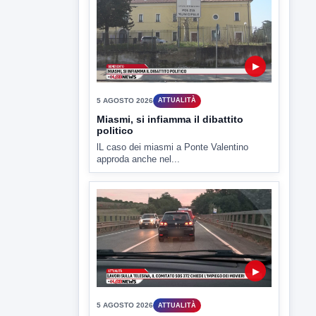
mattina a Contrada Olivola. Decisa...
▶
5 AGOSTO 2026
ATTUALITÀ
Miasmi, si infiamma il dibattito
politico
lL caso dei miasmi a Ponte Valentino
approda anche nel...