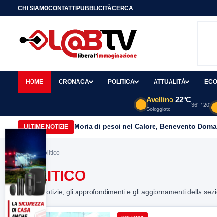
CHI SIAMO
CONTATTI
PUBBLICITÀ
CERCA
HOME
CRONACA
POLITICA
ATTUALITÀ
ECO
Avellino
22°C
36° / 20°
Soleggiato
Moria di pesci nel Calore, Benevento Doma
ULTIME NOTIZIE
Home
> Politico
POLITICO
Tutte le notizie, gli approfondimenti e gli aggiornamenti della sez