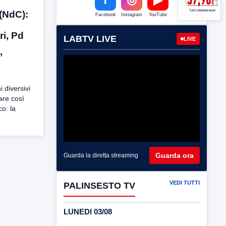
(NdC):
Facebook
Instagram
YouTube
ri, Pd
LABTV LIVE
LIVE
”
i diversivi
gare così
co: la
Guarda ora
Guarda la diretta streaming
VEDI TUTTI
PALINSESTO TV
LUNEDI 03/08