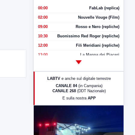
00:00
FabLab (replica)
02:00
Nouvelle Vouge (Film)
09:00
Rosso e Nero (repliche)
10:30
Buonissimo Red Roger (repliche)
12:00
Fili Meridiani (repliche)
13:00
La Mappa dei Piaceri
14:00
LabNews
17:00
LabNews (replica)
LABTV
e anche sul digitale terrestre
18:30
Di Faccia e di Profilo (repliche)
CANALE 84
(in Campania)
CANALE 268
(DDT Nazionale)
19:30
LabNews (Diretta)
E sulla nostra
APP
21:00
Free Sport
23:00
LabNews (replica)