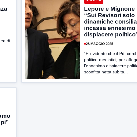
POLITICA
nza
Lepore e Mignone 
“Sui Revisori solo
dinamiche consilia
incassa ennesimo
dispiacere politico
dea di
28 MAGGIO 2025
“E’ evidente che il Pd cerch
politico-mediatici, per affo
l’ennesimo dispiacere politi
sconfitta netta subita...
uomo
mpi”