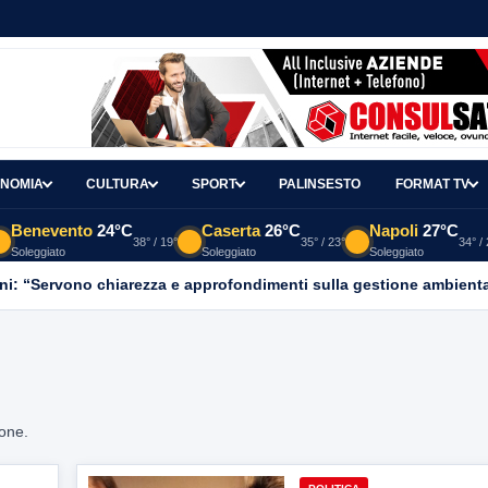
NOMIA
CULTURA
SPORT
PALINSESTO
FORMAT TV
Benevento
24°C
Caserta
26°C
Napoli
27°C
38° / 19°
35° / 23°
34° /
Soleggiato
Soleggiato
Soleggiato
ni: “Servono chiarezza e approfondimenti sulla gestione ambient
ione.