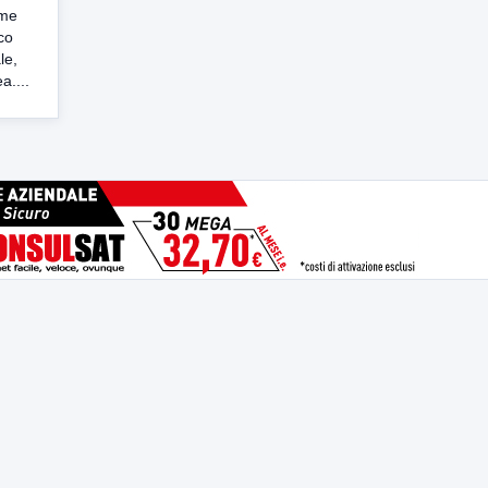
rme
co
le,
a....