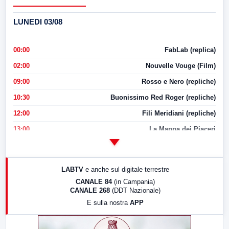
LUNEDI 03/08
00:00
FabLab (replica)
02:00
Nouvelle Vouge (Film)
09:00
Rosso e Nero (repliche)
10:30
Buonissimo Red Roger (repliche)
12:00
Fili Meridiani (repliche)
13:00
La Mappa dei Piaceri
14:00
LabNews
17:00
LabNews (replica)
LABTV
e anche sul digitale terrestre
18:30
Di Faccia e di Profilo (repliche)
CANALE 84
(in Campania)
CANALE 268
(DDT Nazionale)
19:30
LabNews (Diretta)
E sulla nostra
APP
21:00
Free Sport
23:00
LabNews (replica)