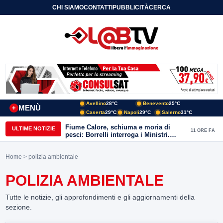
CHI SIAMO
CONTATTI
PUBBLICITÀ
CERCA
Avellino
28°C
Benevento
25°C
MENÙ
+
Caserta
29°C
Napoli
29°C
Salerno
31°C
Fiume Calore, schiuma e moria di
ULTIME NOTIZIE
11 ORE FA
pesci: Borrelli interroga i Ministri.
“Benevento paga l’assenza del
depuratore
Home
> polizia ambientale
POLIZIA AMBIENTALE
Tutte le notizie, gli approfondimenti e gli aggiornamenti della
sezione.