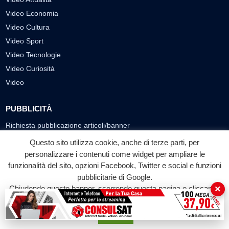
Video Economia
Video Cultura
Video Sport
Video Tecnologie
Video Curiosità
Video
PUBBLICITÀ
Richiesta pubblicazione articoli/banner
Questo sito utilizza cookie, anche di terze parti, per
SEGUICI SUI SOCIAL
personalizzare i contenuti come widget per ampliare le
funzionalità del sito, opzioni Facebook, Twitter e social e funzioni
f
◎
▶
pubblicitarie di Google.
Facebook
Instagram
YouTube
×
Chiudendo questo banner, scorrendo questa pagina o cliccando
su qualunque suo elemento acconsenti all'uso dei cookie.
© 2026 LABTV - Tutti i diritti riservati
Accetta