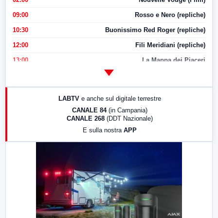
09:00
Rosso e Nero (repliche)
10:30
Buonissimo Red Roger (repliche)
12:00
Fili Meridiani (repliche)
13:00
La Mappa dei Piaceri
14:00
LabNews
17:00
LabNews (replica)
LABTV
e anche sul digitale terrestre
18:30
Di Faccia e di Profilo (repliche)
CANALE 84
(in Campania)
CANALE 268
(DDT Nazionale)
19:30
LabNews (Diretta)
E sulla nostra
APP
21:00
Free Sport
23:00
LabNews (replica)