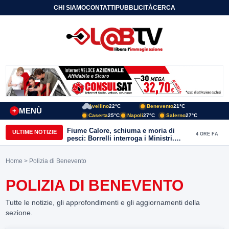
CHI SIAMO
CONTATTI
PUBBLICITÀ
CERCA
Avellino
22°C
Benevento
21°C
MENÙ
+
Caserta
25°C
Napoli
27°C
Salerno
27°C
Fiume Calore, schiuma e moria di
ULTIME NOTIZIE
4 ORE FA
pesci: Borrelli interroga i Ministri.
“Benevento paga l’assenza del
depuratore
Home
> Polizia di Benevento
POLIZIA DI BENEVENTO
Tutte le notizie, gli approfondimenti e gli aggiornamenti della
sezione.