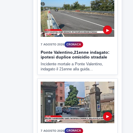
▶
7 AGOSTO 2026
ATTUALITÀ
Miasmi e Calore, l'ASL parla
attraverso il Comune
Nessuna nuova moria di pesci e nessuna
criticità igienico-sanitaria nel...
▶
7 AGOSTO 2026
CRONACA
Ponte Valentino,21enne indagato:
ipotesi duplice omicidio stradale
Incidente mortale a Ponte Valentino,
indagato il 21enne alla guida...