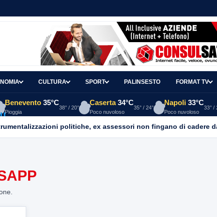
NOMIA
CULTURA
SPORT
PALINSESTO
FORMAT TV
Benevento
35°C
Caserta
34°C
Napoli
33°C
38° / 20°
35° / 24°
33° /
Pioggia
Poco nuvoloso
Poco nuvoloso
mentalizzazioni politiche, ex assessori non fingano di cadere d
TSAPP
ione.