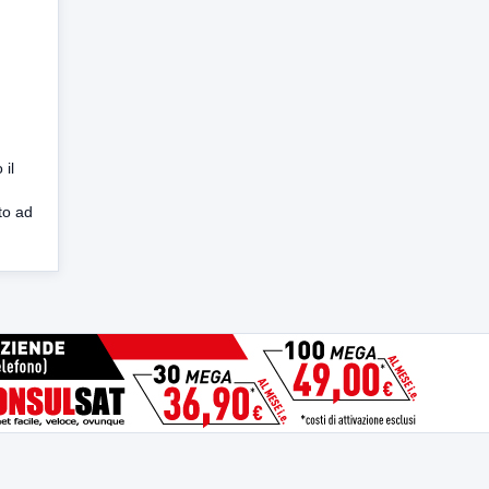
i
 il
to ad