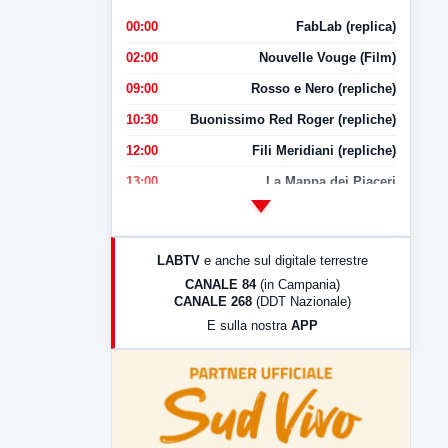
00:00
FabLab (replica)
02:00
Nouvelle Vouge (Film)
09:00
Rosso e Nero (repliche)
10:30
Buonissimo Red Roger (repliche)
12:00
Fili Meridiani (repliche)
13:00
La Mappa dei Piaceri
14:00
LabNews
17:00
LabNews (replica)
LABTV
e anche sul digitale terrestre
18:30
Di Faccia e di Profilo (repliche)
CANALE 84
(in Campania)
CANALE 268
(DDT Nazionale)
19:30
LabNews (Diretta)
E sulla nostra
APP
21:00
Free Sport
23:00
LabNews (replica)