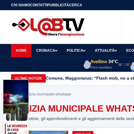
CHI SIAMO
CONTATTI
PUBBLICITÀ
CERCA
HOME
CRONACA
POLITICA
ATTUALITÀ
ECO
Avellino
34°C
36° / 20°
Poco nuvoloso
Comune, Maggioranza: “Flash mob, no a stru
ULTIME NOTIZIE
Home
> polizia municipale whatsapp
POLIZIA MUNICIPALE WHA
Tutte le notizie, gli approfondimenti e gli aggiornamenti della sez