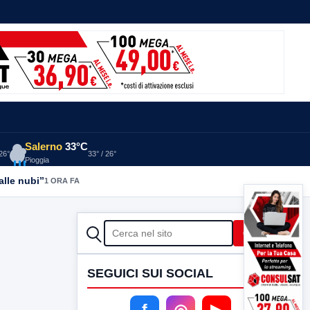
Salerno
33°C
 26°
33° / 26°
Pioggia
alle nubi”
1 ORA FA
CERCA
Cerca
SEGUICI SUI SOCIAL
f
◎
▶