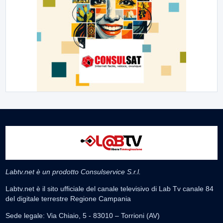
Labtv.net è un prodotto Consulservice S.r.l.
Labtv.net è il sito ufficiale del canale televisivo di Lab Tv canale 84
del digitale terrestre Regione Campania
Sede legale: Via Chiaio, 5 - 83010 – Torrioni (AV)