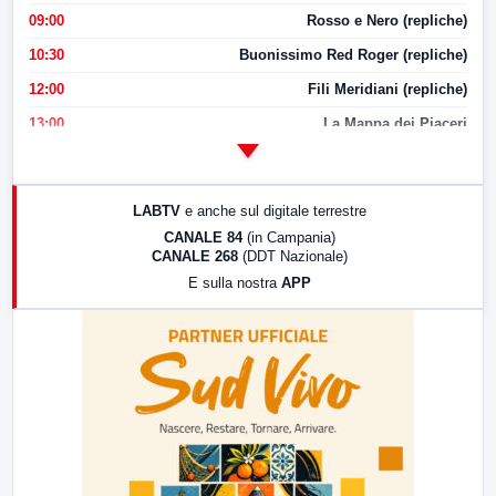
09:00
Rosso e Nero (repliche)
10:30
Buonissimo Red Roger (repliche)
12:00
Fili Meridiani (repliche)
13:00
La Mappa dei Piaceri
14:00
LabNews
17:00
LabNews (replica)
LABTV
e anche sul digitale terrestre
18:30
Di Faccia e di Profilo (repliche)
CANALE 84
(in Campania)
CANALE 268
(DDT Nazionale)
19:30
LabNews (Diretta)
E sulla nostra
APP
21:00
Free Sport
23:00
LabNews (replica)