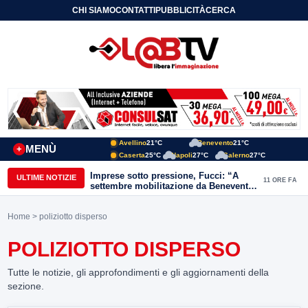
CHI SIAMO
CONTATTI
PUBBLICITÀ
CERCA
Avellino
21°C
Benevento
21°C
MENÙ
+
Caserta
25°C
Napoli
27°C
Salerno
27°C
Imprese sotto pressione, Fucci: “A
ULTIME NOTIZIE
11 ORE FA
settembre mobilitazione da Benevento
e Avellino”
Home
> poliziotto disperso
POLIZIOTTO DISPERSO
Tutte le notizie, gli approfondimenti e gli aggiornamenti della
sezione.