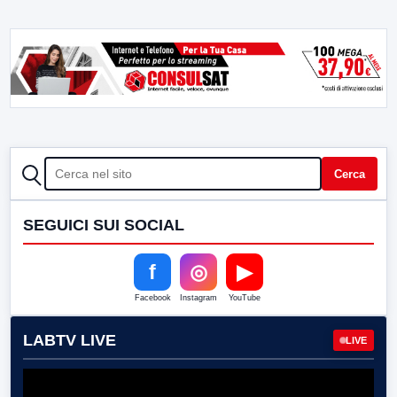
CERCA
Cerca
SEGUICI SUI SOCIAL
f
◎
▶
Facebook
Instagram
YouTube
LABTV LIVE
LIVE