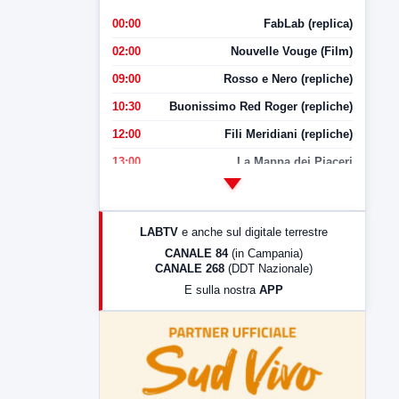
00:00
FabLab (replica)
02:00
Nouvelle Vouge (Film)
09:00
Rosso e Nero (repliche)
10:30
Buonissimo Red Roger (repliche)
12:00
Fili Meridiani (repliche)
13:00
La Mappa dei Piaceri
14:00
LabNews
17:00
LabNews (replica)
LABTV
e anche sul digitale terrestre
18:30
Di Faccia e di Profilo (repliche)
CANALE 84
(in Campania)
CANALE 268
(DDT Nazionale)
19:30
LabNews (Diretta)
E sulla nostra
APP
21:00
Free Sport
23:00
LabNews (replica)