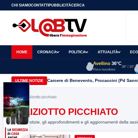
CHI SIAMO
CONTATTI
PUBBLICITÀ
CERCA
HOME
CRONACA
POLITICA
ATTUALITÀ
ECO
Avellino
36°C
38° / 20°
Poco nuvoloso
Carcere di Benevento, Procaccini (Pd Sanni
ULTIME NOTIZIE
Home
> poliziotto picchiato
POLIZIOTTO PICCHIATO
Tutte le notizie, gli approfondimenti e gli aggiornamenti della sez