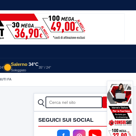
Salerno
34°C
 24°
35° / 24°
Soleggiato
NUTI FA
CERCA
Cerca
SEGUICI SUI SOCIAL
f
◎
▶