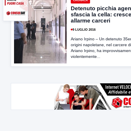
CRONACA
Detenuto picchia agen
sfascia la cella: cresc
allarme carceri
9 LUGLIO 2016
Ariano Irpino – Un detenuto 35e
origini napoletane, nel carcere d
Ariano Irpino, ha improvvisamen
violentemente...