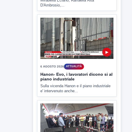
Mirabella Eclano, Raffaella Rita
D'Ambrosio,...
▶
6 AGOSTO 2026
ATTUALITÀ
Hanon- Evo, i lavoratori dicono si al
piano industriale
Sulla vicenda Hanon e il piano industriale
e' intervenuto anche...