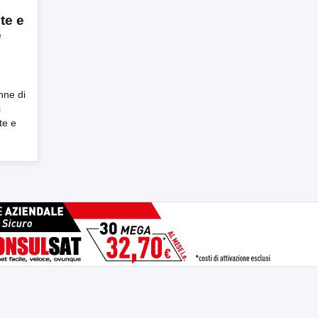
te e
e
nne di
i
te e