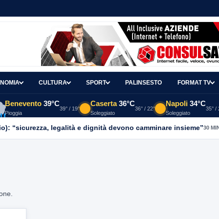
NOMIA
CULTURA
SPORT
PALINSESTO
FORMAT TV
Benevento
39°C
Caserta
36°C
Napoli
34°C
39° / 19°
36° / 22°
35° /
Pioggia
Soleggiato
Soleggiato
o): “sicurezza, legalità e dignità devono camminare insieme”
30 MI
ione.