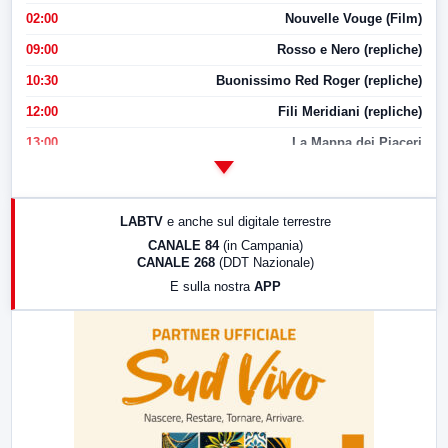
02:00
Nouvelle Vouge (Film)
09:00
Rosso e Nero (repliche)
10:30
Buonissimo Red Roger (repliche)
12:00
Fili Meridiani (repliche)
13:00
La Mappa dei Piaceri
14:00
LabNews
17:00
LabNews (replica)
LABTV
e anche sul digitale terrestre
18:30
Di Faccia e di Profilo (repliche)
CANALE 84
(in Campania)
CANALE 268
(DDT Nazionale)
19:30
LabNews (Diretta)
E sulla nostra
APP
21:00
Free Sport
23:00
LabNews (replica)