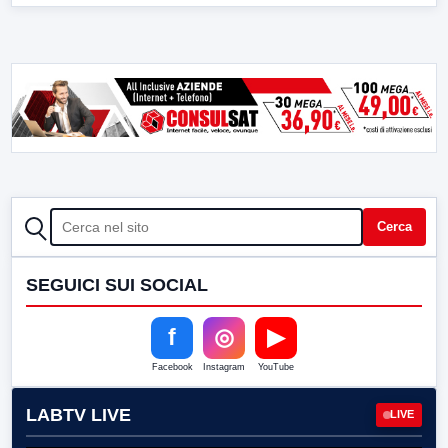
CERCA
Cerca
SEGUICI SUI SOCIAL
f
◎
▶
Facebook
Instagram
YouTube
LABTV LIVE
LIVE