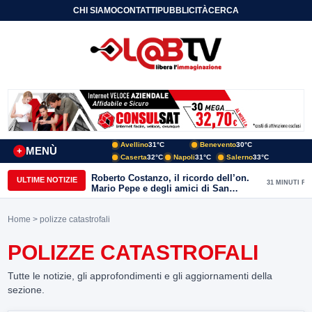
CHI SIAMO
CONTATTI
PUBBLICITÀ
CERCA
Avellino
31°C
Benevento
30°C
MENÙ
+
Caserta
32°C
Napoli
31°C
Salerno
33°C
Roberto Costanzo, il ricordo dell’on.
ULTIME NOTIZIE
31 MINUTI FA
Mario Pepe e degli amici di San
Giorgio del Sannio
Home
> polizze catastrofali
POLIZZE CATASTROFALI
Tutte le notizie, gli approfondimenti e gli aggiornamenti della
sezione.