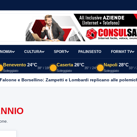
NOMIA
CULTURA
SPORT
PALINSESTO
FORMAT TV
Benevento
24°C
Caserta
26°C
Napoli
28°C
38° / 19°
35° / 24°
33° /
Soleggiato
Soleggiato
Soleggiato
 Falcone e Borsellino: Zampetti e Lombardi replicano alle polemic
ANNIO
ione.