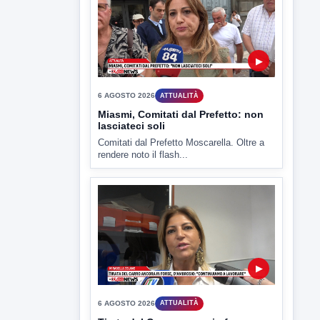
6 AGOSTO 2026
CRONACA
"Sistema Caprio", Procura S.Maria
CV chiede rinvio a giudizio per 54
La Procura della Repubblica di Santa
Capua Vetere chiude le...
▶
6 AGOSTO 2026
ATTUALITÀ
Miasmi, Comitati dal Prefetto: non
lasciateci soli
Comitati dal Prefetto Moscarella. Oltre a
rendere noto il flash...