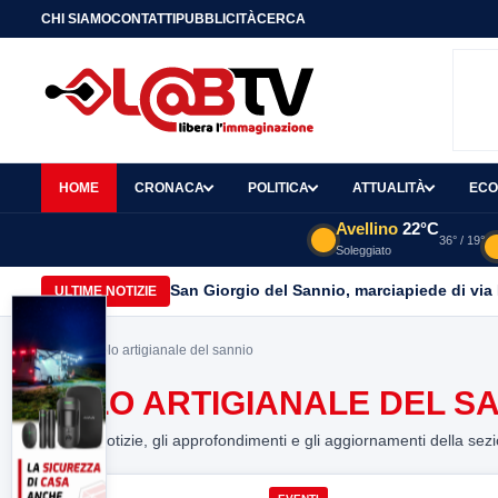
CHI SIAMO
CONTATTI
PUBBLICITÀ
CERCA
HOME
CRONACA
POLITICA
ATTUALITÀ
ECO
Avellino
22°C
36° / 19°
Soleggiato
San Giorgio del Sannio, marciapiede di via
ULTIME NOTIZIE
Home
> polo artigianale del sannio
POLO ARTIGIANALE DEL S
Tutte le notizie, gli approfondimenti e gli aggiornamenti della sez