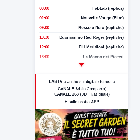
00:00
FabLab (replica)
02:00
Nouvelle Vouge (Film)
09:00
Rosso e Nero (repliche)
10:30
Buonissimo Red Roger (repliche)
12:00
Fili Meridiani (repliche)
13:00
La Mappa dei Piaceri
14:00
LabNews
17:00
LabNews (replica)
LABTV
e anche sul digitale terrestre
18:30
Di Faccia e di Profilo (repliche)
CANALE 84
(in Campania)
CANALE 268
(DDT Nazionale)
19:30
LabNews (Diretta)
E sulla nostra
APP
21:00
Free Sport
23:00
LabNews (replica)