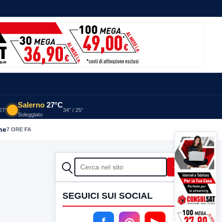
Salerno
27°C
 27°
34° / 25°
Soleggiato
he
7 ORE FA
CERCA
Cerca
SEGUICI SUI SOCIAL
f
◎
▶