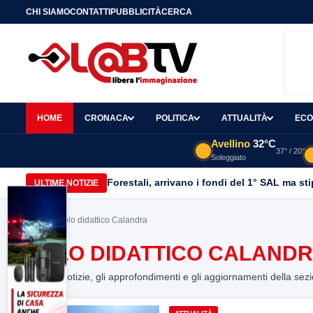
CHI SIAMO
CONTATTI
PUBBLICITÀ
CERCA
HOME
CRONACA
POLITICA
ATTUALITÀ
ECO
Avellino
32°C
37° / 20°
Soleggiato
Forestali, arrivano i fondi del 1° SAL ma st
ULTIME NOTIZIE
Home
> Polo didattico Calandra
POLO DIDATTICO CALAND
Tutte le notizie, gli approfondimenti e gli aggiornamenti della sez