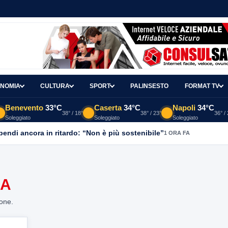
NOMIA
CULTURA
SPORT
PALINSESTO
FORMAT TV
Benevento
33°C
Caserta
34°C
Napoli
34°C
38° / 18°
38° / 23°
36° /
Soleggiato
Soleggiato
Soleggiato
ipendi ancora in ritardo: “Non è più sostenibile”
1 ORA FA
RA
ione.