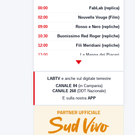
00:00
FabLab (replica)
02:00
Nouvelle Vouge (Film)
09:00
Rosso e Nero (repliche)
10:30
Buonissimo Red Roger (repliche)
12:00
Fili Meridiani (repliche)
13:00
La Mappa dei Piaceri
14:00
LabNews
17:00
LabNews (replica)
LABTV
e anche sul digitale terrestre
18:30
Di Faccia e di Profilo (repliche)
CANALE 84
(in Campania)
CANALE 268
(DDT Nazionale)
19:30
LabNews (Diretta)
E sulla nostra
APP
21:00
Free Sport
23:00
LabNews (replica)