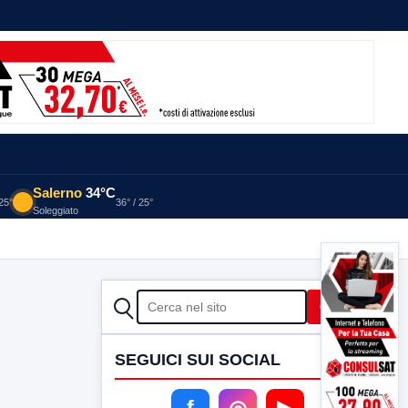
Salerno
34°C
 25°
36° / 25°
Soleggiato
CERCA
Cerca
SEGUICI SUI SOCIAL
f
◎
▶