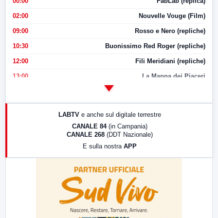
00:00
FabLab (replica)
02:00
Nouvelle Vouge (Film)
09:00
Rosso e Nero (repliche)
10:30
Buonissimo Red Roger (repliche)
12:00
Fili Meridiani (repliche)
13:00
La Mappa dei Piaceri
14:00
LabNews
17:00
LabNews (replica)
LABTV
e anche sul digitale terrestre
18:30
Di Faccia e di Profilo (repliche)
CANALE 84
(in Campania)
CANALE 268
(DDT Nazionale)
19:30
LabNews (Diretta)
E sulla nostra
APP
21:00
Free Sport
23:00
LabNews (replica)