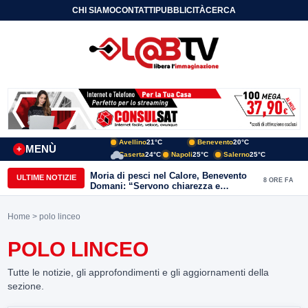
CHI SIAMO
CONTATTI
PUBBLICITÀ
CERCA
Avellino
21°C
Benevento
20°C
MENÙ
+
Caserta
24°C
Napoli
25°C
Salerno
25°C
Moria di pesci nel Calore, Benevento
ULTIME NOTIZIE
8 ORE FA
Domani: “Servono chiarezza e
approfondimenti sulla gestione
ambientale”
Home
> polo linceo
POLO LINCEO
Tutte le notizie, gli approfondimenti e gli aggiornamenti della
sezione.