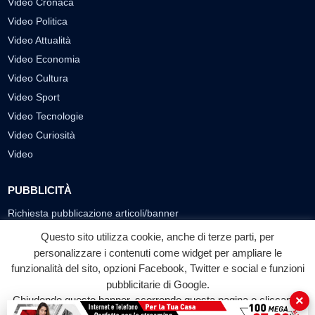
Video Cronaca
Video Politica
Video Attualità
Video Economia
Video Cultura
Video Sport
Video Tecnologie
Video Curiosità
Video
PUBBLICITÀ
Richiesta pubblicazione articoli/banner
Questo sito utilizza cookie, anche di terze parti, per
SEGUICI SUI SOCIAL
personalizzare i contenuti come widget per ampliare le
funzionalità del sito, opzioni Facebook, Twitter e social e funzioni
f
◎
▶
pubblicitarie di Google.
Facebook
Instagram
YouTube
×
Chiudendo questo banner, scorrendo questa pagina o cliccando