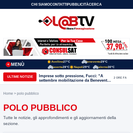
CHI SIAMO
CONTATTI
PUBBLICITÀ
CERCA
Avellino
27°C
Benevento
29°C
MENÙ
+
Caserta
28°C
Napoli
29°C
Salerno
30°C
Imprese sotto pressione, Fucci: “A
ULTIME NOTIZIE
2 ORE FA
settembre mobilitazione da Benevento
e Avellino”
Home
> polo pubblico
POLO PUBBLICO
Tutte le notizie, gli approfondimenti e gli aggiornamenti della
sezione.