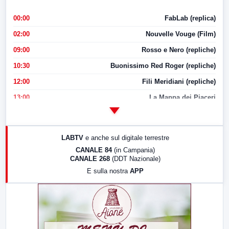
00:00
FabLab (replica)
02:00
Nouvelle Vouge (Film)
09:00
Rosso e Nero (repliche)
10:30
Buonissimo Red Roger (repliche)
12:00
Fili Meridiani (repliche)
13:00
La Mappa dei Piaceri
14:00
LabNews
17:00
LabNews (replica)
LABTV
e anche sul digitale terrestre
18:30
Di Faccia e di Profilo (repliche)
CANALE 84
(in Campania)
CANALE 268
(DDT Nazionale)
19:30
LabNews (Diretta)
E sulla nostra
APP
21:00
Free Sport
23:00
LabNews (replica)