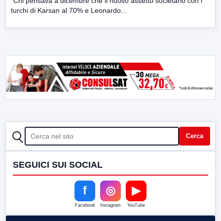
“Chi pensava a dicembre che il nuovo assetto societario con i
turchi di Karsan al 70% e Leonardo...
CERCA
Cerca
SEGUICI SUI SOCIAL
f
◎
▶
Facebook
Instagram
YouTube