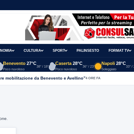
NOMIA
CULTURA
SPORT
PALINSESTO
FORMAT TV
Benevento
27°C
Caserta
28°C
Napoli
28°C
38° / 18°
36° / 23°
33° /
Poco nuvoloso
Poco nuvoloso
Soleggiato
re mobilitazione da Benevento e Avellino”
4 ORE FA
ione.