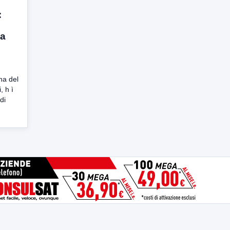
:
 a
na del
, h ì
di