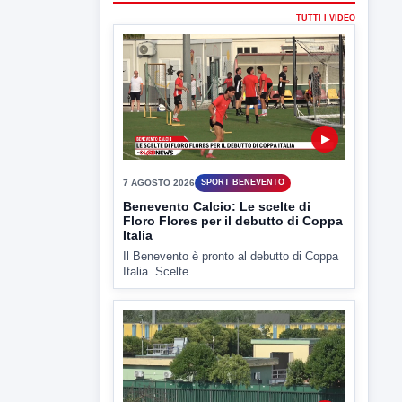
Il Benevento è pronto al debutto di Coppa
Italia. Scelte...
▶
7 AGOSTO 2026
ATTUALITÀ
Miasmi e Calore, l'ASL parla
attraverso il Comune
Nessuna nuova moria di pesci e nessuna
criticità igienico-sanitaria nel...