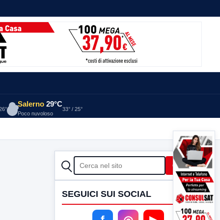
Salerno
29°C
 26°
33° / 25°
Poco nuvoloso
CERCA
Cerca
SEGUICI SUI SOCIAL
f
◎
▶