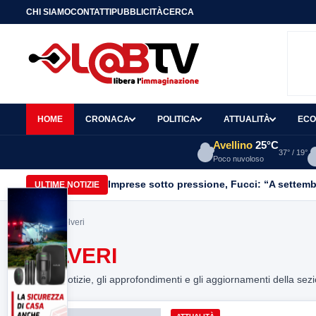
CHI SIAMO
CONTATTI
PUBBLICITÀ
CERCA
HOME
CRONACA
POLITICA
ATTUALITÀ
ECO
Avellino
25°C
37° / 19°
Poco nuvoloso
Imprese sotto pressione, Fucci: “A settemb
ULTIME NOTIZIE
Home
> polveri
POLVERI
Tutte le notizie, gli approfondimenti e gli aggiornamenti della sez