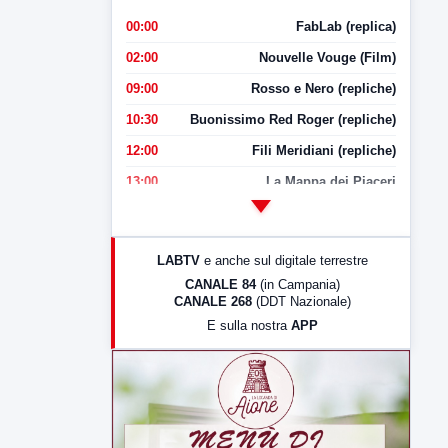
00:00
FabLab (replica)
02:00
Nouvelle Vouge (Film)
09:00
Rosso e Nero (repliche)
10:30
Buonissimo Red Roger (repliche)
12:00
Fili Meridiani (repliche)
13:00
La Mappa dei Piaceri
14:00
LabNews
17:00
LabNews (replica)
LABTV
e anche sul digitale terrestre
18:30
Di Faccia e di Profilo (repliche)
CANALE 84
(in Campania)
CANALE 268
(DDT Nazionale)
19:30
LabNews (Diretta)
E sulla nostra
APP
21:00
Free Sport
23:00
LabNews (replica)