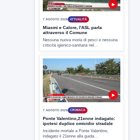
▶
7 AGOSTO 2026
CRONACA
Ponte Valentino,21enne indagato:
ipotesi duplice omicidio stradale
Incidente mortale a Ponte Valentino,
indagato il 21enne alla guida...
▶
7 AGOSTO 2026
CRONACA
Malore o aggressione? Sarà
l'autopsia a chiarire il giallo di Villa
Adriana
Sarà affidato con ogni probabilità all'inizio