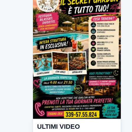
ULTIMI VIDEO
TUTTI I VIDEO
▶
7 AGOSTO 2026
SPORT BENEVENTO
Benevento Calcio: Le scelte di
Floro Flores per il debutto di Coppa
Italia