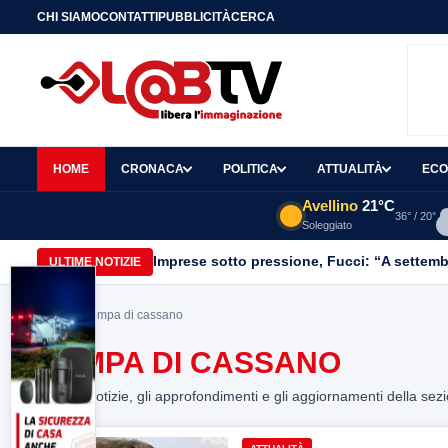
CHI SIAMO
CONTATTI
PUBBLICITÀ
CERCA
HOME
CRONACA
POLITICA
ATTUALITÀ
ECO
Avellino
21°C
36° / 20°
Soleggiato
Imprese sotto pressione, Fucci: “A settemb
ULTIME NOTIZIE
Home
> pompa di cassano
POMPA DI CASSANO
Tutte le notizie, gli approfondimenti e gli aggiornamenti della sez