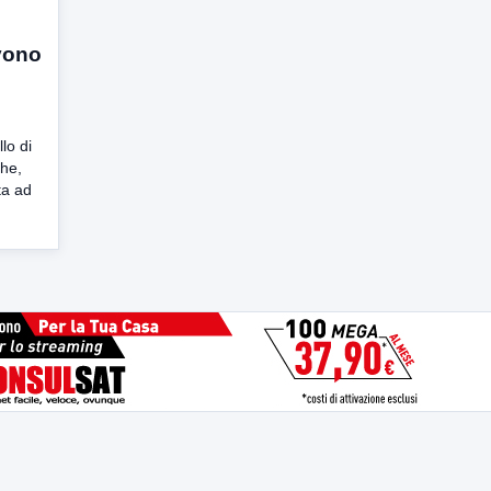
vono
lo di
che,
ta ad