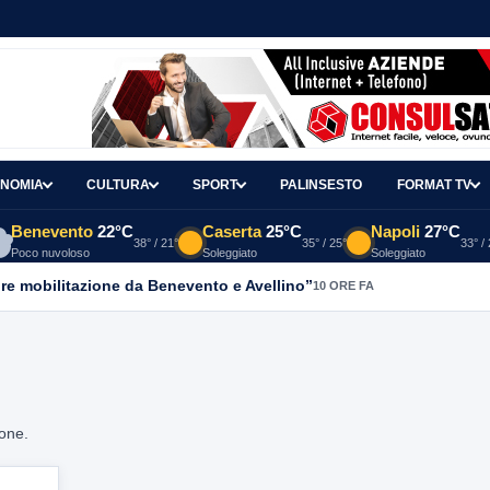
NOMIA
CULTURA
SPORT
PALINSESTO
FORMAT TV
Benevento
22°C
Caserta
25°C
Napoli
27°C
38° / 21°
35° / 25°
33° /
Poco nuvoloso
Soleggiato
Soleggiato
re mobilitazione da Benevento e Avellino”
10 ORE FA
ione.