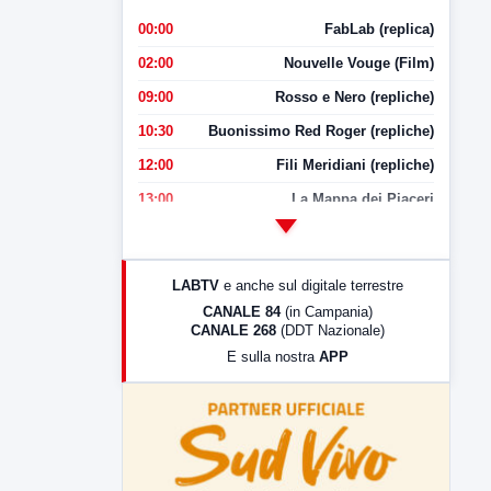
00:00
FabLab (replica)
02:00
Nouvelle Vouge (Film)
09:00
Rosso e Nero (repliche)
10:30
Buonissimo Red Roger (repliche)
12:00
Fili Meridiani (repliche)
13:00
La Mappa dei Piaceri
14:00
LabNews
17:00
LabNews (replica)
LABTV
e anche sul digitale terrestre
18:30
Di Faccia e di Profilo (repliche)
CANALE 84
(in Campania)
CANALE 268
(DDT Nazionale)
19:30
LabNews (Diretta)
E sulla nostra
APP
21:00
Free Sport
23:00
LabNews (replica)