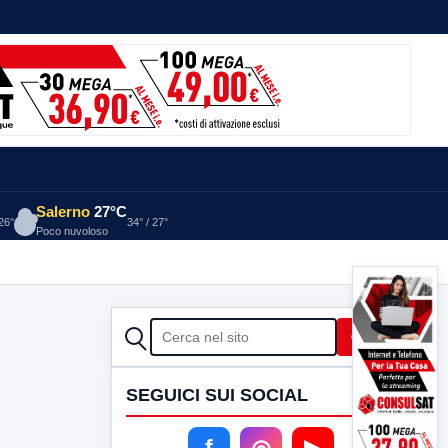
Salerno
27°C
 26°
34° / 27°
Poco nuvoloso
CERCA
Cerca
SEGUICI SUI SOCIAL
f
◎
▶