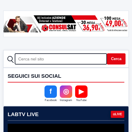
CERCA
Cerca
SEGUICI SUI SOCIAL
f
◎
▶
Facebook
Instagram
YouTube
LABTV LIVE
LIVE