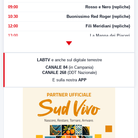
09:00
Rosso e Nero (repliche)
10:30
Buonissimo Red Roger (repliche)
12:00
Fili Meridiani (repliche)
13:00
La Mappa dei Piaceri
14:00
LabNews
17:00
LabNews (replica)
LABTV
e anche sul digitale terrestre
18:30
Di Faccia e di Profilo (repliche)
CANALE 84
(in Campania)
CANALE 268
(DDT Nazionale)
19:30
LabNews (Diretta)
E sulla nostra
APP
21:00
Free Sport
23:00
LabNews (replica)