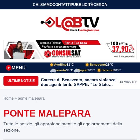
CHI SIAMO
CONTATTI
PUBBLICITÀ
CERCA
Avellino
31°C
Benevento
29°C
MENÙ
+
Caserta
30°C
Napoli
30°C
Salerno
30°C
Carcere di Benevento, ancora violenze:
ULTIME NOTIZIE
14 MINUTI FA
due agenti feriti. SAPPE: “Lo Stato
non può arretrare”
Home
> ponte malepara
PONTE MALEPARA
Tutte le notizie, gli approfondimenti e gli aggiornamenti della
sezione.