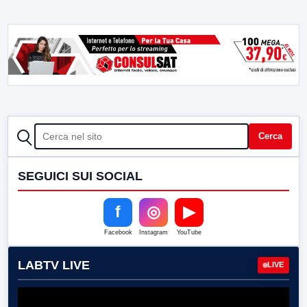
CERCA
Cerca
SEGUICI SUI SOCIAL
f
◎
▶
Facebook
Instagram
YouTube
LABTV LIVE
LIVE