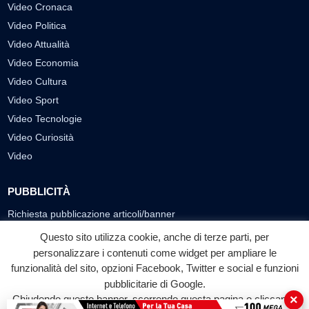
Video Cronaca
Video Politica
Video Attualità
Video Economia
Video Cultura
Video Sport
Video Tecnologie
Video Curiosità
Video
PUBBLICITÀ
Richiesta pubblicazione articoli/banner
Questo sito utilizza cookie, anche di terze parti, per
SEGUICI SUI SOCIAL
personalizzare i contenuti come widget per ampliare le
funzionalità del sito, opzioni Facebook, Twitter e social e funzioni
f
◎
▶
pubblicitarie di Google.
Facebook
Instagram
YouTube
×
Chiudendo questo banner, scorrendo questa pagina o cliccando