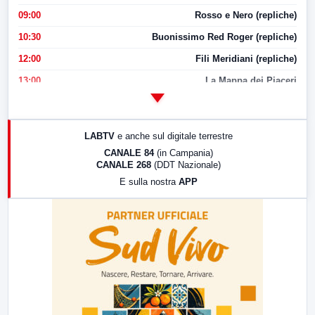
09:00
Rosso e Nero (repliche)
10:30
Buonissimo Red Roger (repliche)
12:00
Fili Meridiani (repliche)
13:00
La Mappa dei Piaceri
14:00
LabNews
17:00
LabNews (replica)
LABTV
e anche sul digitale terrestre
18:30
Di Faccia e di Profilo (repliche)
CANALE 84
(in Campania)
CANALE 268
(DDT Nazionale)
19:30
LabNews (Diretta)
E sulla nostra
APP
21:00
Free Sport
23:00
LabNews (replica)