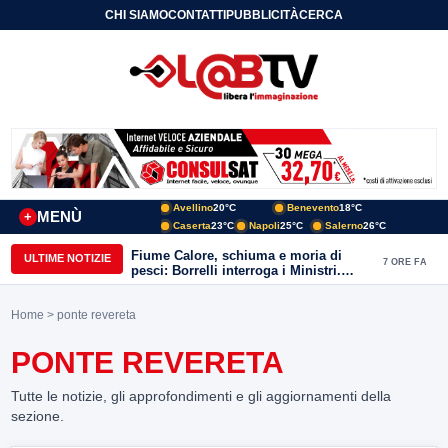
CHI SIAMO
CONTATTI
PUBBLICITÀ
CERCA
Avellino
20°C
Benevento
18°C
MENÙ
+
Caserta
23°C
Napoli
25°C
Salerno
26°C
Fiume Calore, schiuma e moria di
ULTIME NOTIZIE
7 ORE FA
pesci: Borrelli interroga i Ministri.
“Benevento paga l’assenza del
depuratore
Home
> ponte revereta
PONTE REVERETA
Tutte le notizie, gli approfondimenti e gli aggiornamenti della
sezione.