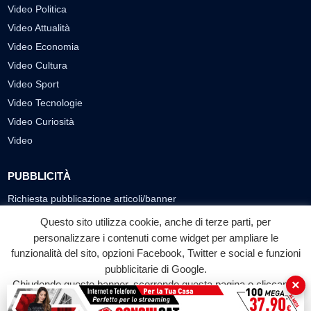
Video Politica
Video Attualità
Video Economia
Video Cultura
Video Sport
Video Tecnologie
Video Curiosità
Video
PUBBLICITÀ
Richiesta pubblicazione articoli/banner
Questo sito utilizza cookie, anche di terze parti, per
SEGUICI SUI SOCIAL
personalizzare i contenuti come widget per ampliare le
funzionalità del sito, opzioni Facebook, Twitter e social e funzioni
f
◎
▶
pubblicitarie di Google.
Facebook
Instagram
YouTube
×
Chiudendo questo banner, scorrendo questa pagina o cliccando
su qualunque suo elemento acconsenti all'uso dei cookie.