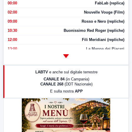
00:00
FabLab (replica)
02:00
Nouvelle Vouge (Film)
09:00
Rosso e Nero (repliche)
10:30
Buonissimo Red Roger (repliche)
12:00
Fili Meridiani (repliche)
13:00
La Mappa dei Piaceri
14:00
LabNews
17:00
LabNews (replica)
LABTV
e anche sul digitale terrestre
18:30
Di Faccia e di Profilo (repliche)
CANALE 84
(in Campania)
CANALE 268
(DDT Nazionale)
19:30
LabNews (Diretta)
E sulla nostra
APP
21:00
Free Sport
23:00
LabNews (replica)