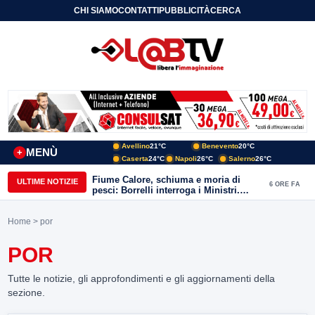
CHI SIAMO
CONTATTI
PUBBLICITÀ
CERCA
Avellino
21°C
Benevento
20°C
MENÙ
+
Caserta
24°C
Napoli
26°C
Salerno
26°C
Fiume Calore, schiuma e moria di
ULTIME NOTIZIE
6 ORE FA
pesci: Borrelli interroga i Ministri.
“Benevento paga l’assenza del
depuratore
Home
> por
POR
Tutte le notizie, gli approfondimenti e gli aggiornamenti della
sezione.