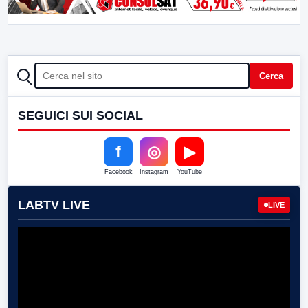
CERCA
Cerca
SEGUICI SUI SOCIAL
f
◎
▶
Facebook
Instagram
YouTube
LABTV LIVE
LIVE