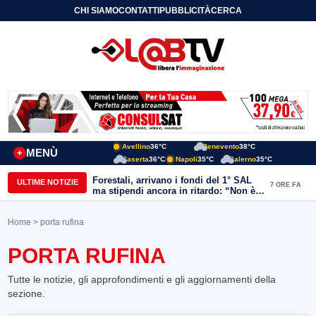
CHI SIAMO
CONTATTI
PUBBLICITÀ
CERCA
Avellino
36°C
Benevento
38°C
MENÙ
+
Caserta
36°C
Napoli
35°C
Salerno
35°C
Forestali, arrivano i fondi del 1° SAL
ULTIME NOTIZIE
7 ORE FA
ma stipendi ancora in ritardo: “Non è
più sostenibile”
Home
> porta rufina
PORTA RUFINA
Tutte le notizie, gli approfondimenti e gli aggiornamenti della
sezione.