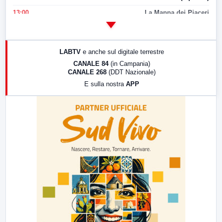
13:00
La Mappa dei Piaceri
14:00
LabNews
17:00
LabNews (replica)
LABTV
e anche sul digitale terrestre
18:30
Di Faccia e di Profilo (repliche)
CANALE 84
(in Campania)
CANALE 268
(DDT Nazionale)
19:30
LabNews (Diretta)
E sulla nostra
APP
21:00
Free Sport
23:00
LabNews (replica)