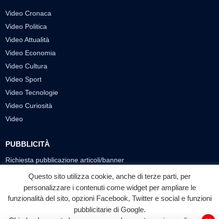
Video Cronaca
Video Politica
Video Attualità
Video Economia
Video Cultura
Video Sport
Video Tecnologie
Video Curiosità
Video
PUBBLICITÀ
Richiesta pubblicazione articoli/banner
Questo sito utilizza cookie, anche di terze parti, per
SEGUICI SUI SOCIAL
personalizzare i contenuti come widget per ampliare le
f
◎
▶
funzionalità del sito, opzioni Facebook, Twitter e social e funzioni
pubblicitarie di Google.
Facebook
Instagram
YouTube