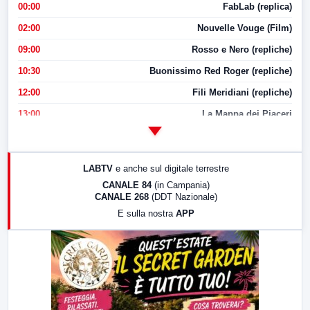
00:00
FabLab (replica)
02:00
Nouvelle Vouge (Film)
09:00
Rosso e Nero (repliche)
10:30
Buonissimo Red Roger (repliche)
12:00
Fili Meridiani (repliche)
13:00
La Mappa dei Piaceri
14:00
LabNews
17:00
LabNews (replica)
LABTV
e anche sul digitale terrestre
18:30
Di Faccia e di Profilo (repliche)
CANALE 84
(in Campania)
CANALE 268
(DDT Nazionale)
19:30
LabNews (Diretta)
E sulla nostra
APP
21:00
Free Sport
23:00
LabNews (replica)