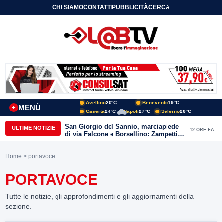
CHI SIAMO
CONTATTI
PUBBLICITÀ
CERCA
Avellino
20°C
Benevento
19°C
MENÙ
+
Caserta
24°C
Napoli
27°C
Salerno
26°C
San Giorgio del Sannio, marciapiede
ULTIME NOTIZIE
12 ORE FA
di via Falcone e Borsellino: Zampetti e
Lombardi replicano alle polemiche
Home
> portavoce
PORTAVOCE
Tutte le notizie, gli approfondimenti e gli aggiornamenti della
sezione.