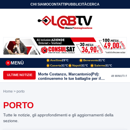
CHI SIAMO
CONTATTI
PUBBLICITÀ
CERCA
Avellino
29°C
Benevento
31°C
MENÙ
+
Caserta
31°C
Napoli
31°C
Salerno
31°C
Morte Costanzo, Marcantonio(Pd):
ULTIME NOTIZIE
49 MINUTI FA
continueremo le tue battaglie per il
Sannio
Home
> porto
PORTO
Tutte le notizie, gli approfondimenti e gli aggiornamenti della
sezione.