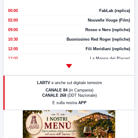
00:00
FabLab (replica)
02:00
Nouvelle Vouge (Film)
09:00
Rosso e Nero (repliche)
10:30
Buonissimo Red Roger (repliche)
12:00
Fili Meridiani (repliche)
13:00
La Mappa dei Piaceri
14:00
LabNews
17:00
LabNews (replica)
LABTV
e anche sul digitale terrestre
18:30
Di Faccia e di Profilo (repliche)
CANALE 84
(in Campania)
CANALE 268
(DDT Nazionale)
19:30
LabNews (Diretta)
E sulla nostra
APP
21:00
Free Sport
23:00
LabNews (replica)