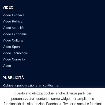
VIDEO
Video Cronaca
Video Politica
Video Attualità
Video Economia
Video Cultura
Video Sport
Video Tecnologie
Video Curiosità
Video
PUBBLICITÀ
Richiesta pubblicazione articoli/banner
Questo sito utilizza cookie, anche di terze parti, per
SEGUICI SUI SOCIAL
personalizzare i contenuti come widget per ampliare le
funzionalità del sito, opzioni Facebook, Twitter e social e funzioni
f
◎
▶