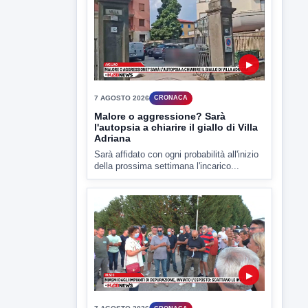
TUTTI I VIDEO
▶
7 AGOSTO 2026
CRONACA
Ponte Valentino,21enne indagato:
ipotesi duplice omicidio stradale
Incidente mortale a Ponte Valentino,
indagato il 21enne alla guida...
▶