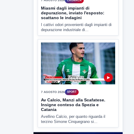
7 AGOSTO 2026
CRONACA
Malore o aggressione? Sarà
l'autopsia a chiarire il giallo di Villa
Adriana
Sarà affidato con ogni probabilità all'inizio
della prossima settimana l'incarico...
▶
7 AGOSTO 2026
CRONACA
Miasmi dagli impianti di
depurazione, inviato l'esposto:
scattano le indagini
I cattivi odori provenienti dagli impianti di