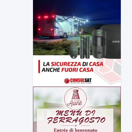
depurazione industriale di...
▶
7 AGOSTO 2026
SPORT
Av Calcio, Manzi alla Scafatese.
Insigne conteso da Spezia e
Catania
Avellino Calcio, per quanto riguarda il
terzino Simone Cinquegrano si...