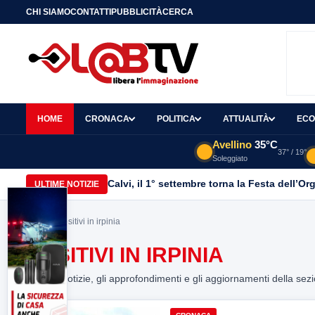
CHI SIAMO
CONTATTI
PUBBLICITÀ
CERCA
HOME
CRONACA
POLITICA
ATTUALITÀ
ECO
Avellino
35°C
37° / 19°
Soleggiato
Calvi, il 1° settembre torna la Festa dell’Or
ULTIME NOTIZIE
Home
> positivi in irpinia
POSITIVI IN IRPINIA
Tutte le notizie, gli approfondimenti e gli aggiornamenti della sez