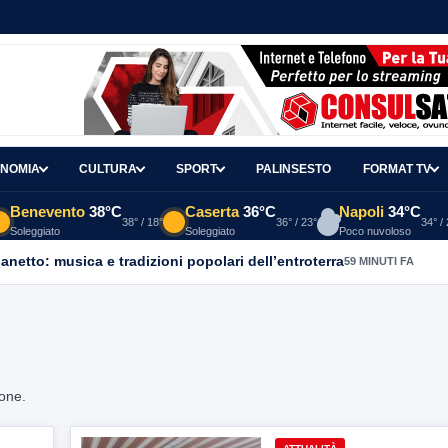
NOMIA
CULTURA
SPORT
PALINSESTO
FORMAT TV
Benevento
38°C
Caserta
36°C
Napoli
34°C
38° / 18°
36° / 23°
34° /
Soleggiato
Soleggiato
Poco nuvoloso
ganetto: musica e tradizioni popolari dell’entroterra
59 MINUTI FA
ione.