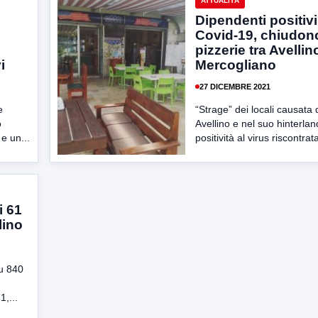
ATTUALITÀ
Dipendenti positivi
Covid-19, chiudon
pizzerie tra Avellin
i
Mercogliano
27 DICEMBRE 2021
e
“Strage” dei locali causata
o
Avellino e nel suo hinterlan
e un...
positività al virus riscontrata
i 61
lino
su 840
1,...