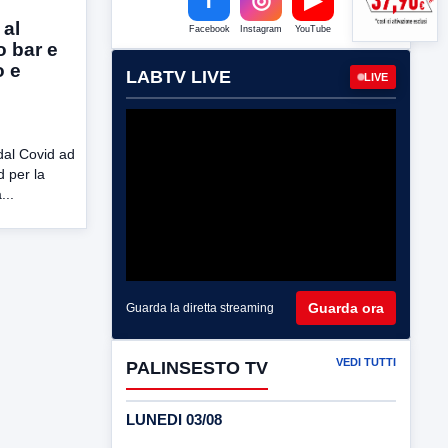
 al
Facebook
Instagram
YouTube
o bar e
o e
LABTV LIVE
LIVE
 dal Covid ad
d per la
...
Guarda ora
Guarda la diretta streaming
VEDI TUTTI
PALINSESTO TV
LUNEDI 03/08