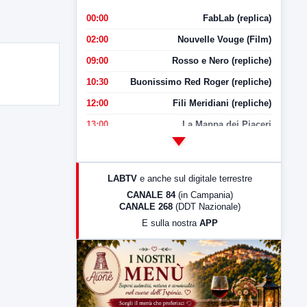
00:00
FabLab (replica)
02:00
Nouvelle Vouge (Film)
09:00
Rosso e Nero (repliche)
10:30
Buonissimo Red Roger (repliche)
12:00
Fili Meridiani (repliche)
13:00
La Mappa dei Piaceri
14:00
LabNews
17:00
LabNews (replica)
LABTV
e anche sul digitale terrestre
18:30
Di Faccia e di Profilo (repliche)
CANALE 84
(in Campania)
CANALE 268
(DDT Nazionale)
19:30
LabNews (Diretta)
E sulla nostra
APP
21:00
Free Sport
23:00
LabNews (replica)