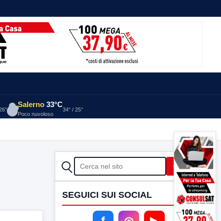
Salerno
33°C
 26°
34° / 25°
Poco nuvoloso
CERCA
Cerca
SEGUICI SUI SOCIAL
f
◎
▶