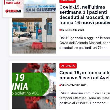
CRONACA
Covid-19, nell’ultima
settimana 3 i pazienti
deceduti al Moscati. In
Irpinia 16 nuovi positiv
16 GENNAIO 2023
Dal 10 gennaio a oggi, nelle are
Covid dell’Azienda Moscati, son
deceduti tre pazienti: un 71enne 
ATTUALITÀ
Covid-19, in Irpinia altr
positivi: 9 casi ad Avel
30 NOVEMBRE 2021
L’Asl di Avellino comunica che, 
tamponi effettuati, sono risultate
positive al COVID 61 persone: – 