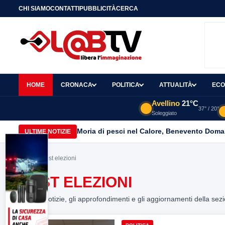
CHI SIAMO
CONTATTI
PUBBLICITÀ
CERCA
HOME
CRONACA
POLITICA
ATTUALITÀ
ECO
Avellino
21°C
37° / 20°
Soleggiato
Moria di pesci nel Calore, Benevento Doma
ULTIME NOTIZIE
Home
> post elezioni
POST ELEZIONI
Tutte le notizie, gli approfondimenti e gli aggiornamenti della sez