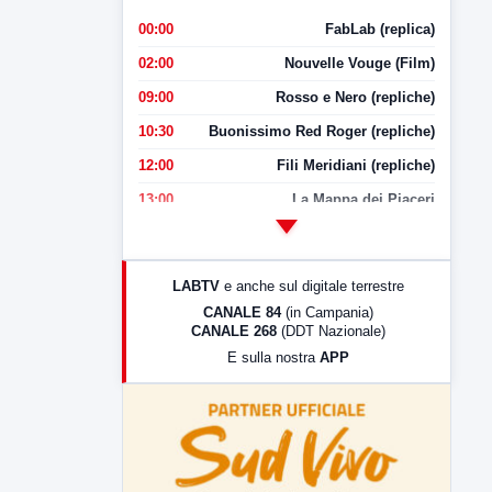
00:00
FabLab (replica)
02:00
Nouvelle Vouge (Film)
09:00
Rosso e Nero (repliche)
10:30
Buonissimo Red Roger (repliche)
12:00
Fili Meridiani (repliche)
13:00
La Mappa dei Piaceri
14:00
LabNews
17:00
LabNews (replica)
LABTV
e anche sul digitale terrestre
18:30
Di Faccia e di Profilo (repliche)
CANALE 84
(in Campania)
CANALE 268
(DDT Nazionale)
19:30
LabNews (Diretta)
E sulla nostra
APP
21:00
Free Sport
23:00
LabNews (replica)