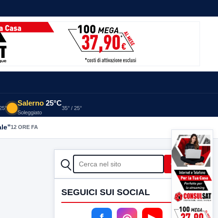
Salerno
25°C
 25°
35° / 25°
Soleggiato
ale”
12 ORE FA
CERCA
Cerca
SEGUICI SUI SOCIAL
f
◎
▶