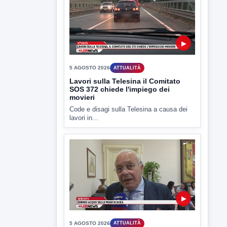
▶
5 AGOSTO 2026
ATTUALITÀ
Lavori sulla Telesina il Comitato
SOS 372 chiede l'impiego dei
movieri
Code e disagi sulla Telesina a causa dei
lavori in...
▶
5 AGOSTO 2026
ATTUALITÀ
Sannio acque nelle mani di ACEA
Sannio Acque prende forma: costituita
ufficialmente la società per la...