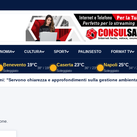
NOMIA
CULTURA
SPORT
PALINSESTO
FORMAT TV
Benevento
19°C
Caserta
23°C
Napoli
25°C
38° / 19°
36° / 23°
34° /
Soleggiato
Soleggiato
Soleggiato
ni: “Servono chiarezza e approfondimenti sulla gestione ambient
ione.