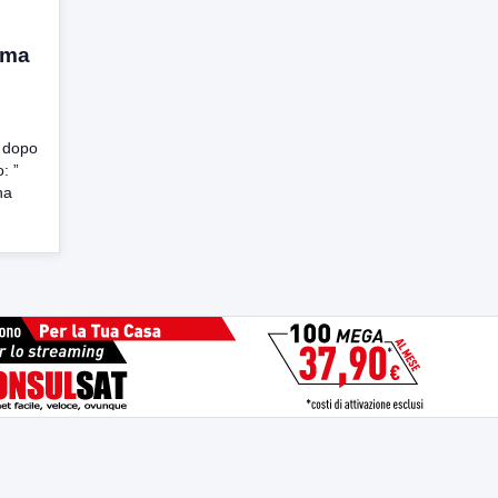
, ma
 dopo
: ”
na