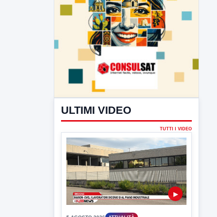
ULTIMI VIDEO
TUTTI I VIDEO
▶
5 AGOSTO 2026
ATTUALITÀ
Hanon-Evo, i lavoratori dicono sì al
piano industriale
L'assemblea dei lavoratori Hanon questa