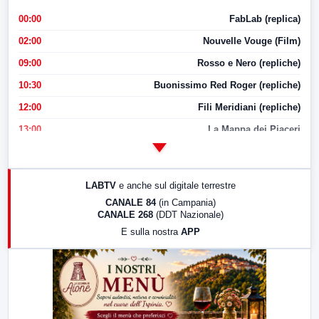
00:00
FabLab (replica)
02:00
Nouvelle Vouge (Film)
09:00
Rosso e Nero (repliche)
10:30
Buonissimo Red Roger (repliche)
12:00
Fili Meridiani (repliche)
13:00
La Mappa dei Piaceri
14:00
LabNews
17:00
LabNews (replica)
LABTV
e anche sul digitale terrestre
18:30
Di Faccia e di Profilo (repliche)
CANALE 84
(in Campania)
CANALE 268
(DDT Nazionale)
19:30
LabNews (Diretta)
E sulla nostra
APP
21:00
Free Sport
23:00
LabNews (replica)