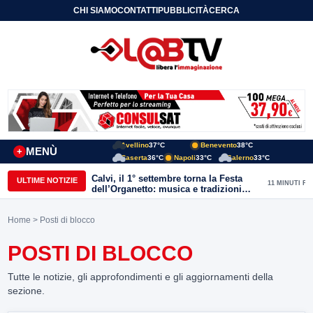
CHI SIAMO
CONTATTI
PUBBLICITÀ
CERCA
Avellino
37°C
Benevento
38°C
MENÙ
+
Caserta
36°C
Napoli
33°C
Salerno
33°C
Calvi, il 1° settembre torna la Festa
ULTIME NOTIZIE
11 MINUTI FA
dell’Organetto: musica e tradizioni
popolari dell’entroterra
Home
> Posti di blocco
POSTI DI BLOCCO
Tutte le notizie, gli approfondimenti e gli aggiornamenti della
sezione.