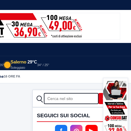
Salerno
29°C
 26°
34° / 25°
Soleggiato
he
16 ORE FA
CERCA
Cerca
SEGUICI SUI SOCIAL
f
◎
▶