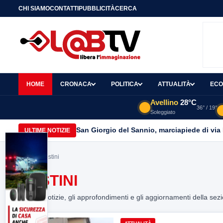
CHI SIAMO
CONTATTI
PUBBLICITÀ
CERCA
HOME
CRONACA
POLITICA
ATTUALITÀ
ECO
Avellino
28°C
36° / 19°
Soleggiato
San Giorgio del Sannio, marciapiede di via
ULTIME NOTIZIE
Home
> postini
POSTINI
Tutte le notizie, gli approfondimenti e gli aggiornamenti della sez