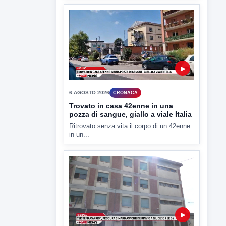
▶
7 AGOSTO 2026
LABNEWS
LabNews del 6 agosto 2026
In studio Enzo colarusso
▶
6 AGOSTO 2026
CRONACA
Trovato in casa 42enne in una
pozza di sangue, giallo a viale Italia
Ritrovato senza vita il corpo di un 42enne
in un...