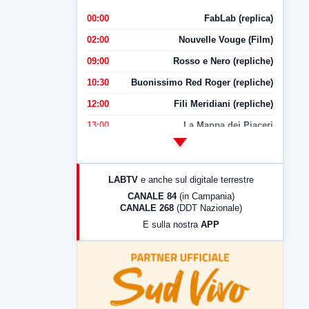
00:00
FabLab (replica)
02:00
Nouvelle Vouge (Film)
09:00
Rosso e Nero (repliche)
10:30
Buonissimo Red Roger (repliche)
12:00
Fili Meridiani (repliche)
13:00
La Mappa dei Piaceri
14:00
LabNews
17:00
LabNews (replica)
LABTV
e anche sul digitale terrestre
18:30
Di Faccia e di Profilo (repliche)
CANALE 84
(in Campania)
CANALE 268
(DDT Nazionale)
19:30
LabNews (Diretta)
E sulla nostra
APP
21:00
Free Sport
23:00
LabNews (replica)