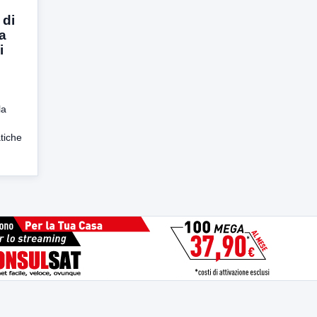
 di
la
i
la
tiche