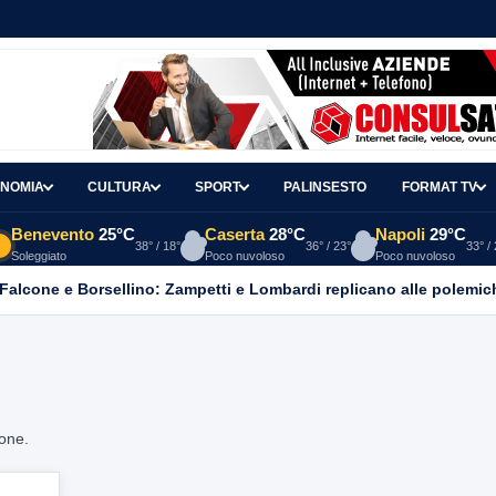
NOMIA
CULTURA
SPORT
PALINSESTO
FORMAT TV
Benevento
25°C
Caserta
28°C
Napoli
29°C
38° / 18°
36° / 23°
33° /
Soleggiato
Poco nuvoloso
Poco nuvoloso
 Falcone e Borsellino: Zampetti e Lombardi replicano alle polemic
ione.