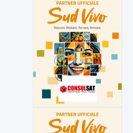
Miasmi, Comitati dal Prefetto: non
lasciateci soli
Comitati dal Prefetto Moscarella. Oltre a
rendere noto il flash...