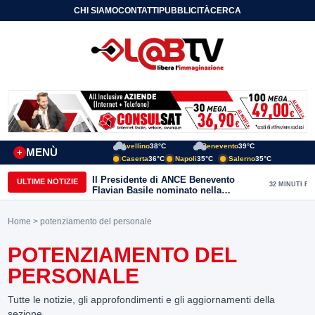
CHI SIAMO
CONTATTI
PUBBLICITÀ
CERCA
Avellino
38°C
Benevento
39°C
MENÙ
+
Caserta
36°C
Napoli
35°C
Salerno
35°C
Il Presidente di ANCE Benevento
ULTIME NOTIZIE
32 MINUTI FA
Flavian Basile nominato nella
Commissione Tecnica
“Internazionalizzazione” di
Home
> potenziamento del personale
Confindustria Nazionale
POTENZIAMENTO DEL
PERSONALE
Tutte le notizie, gli approfondimenti e gli aggiornamenti della
sezione.