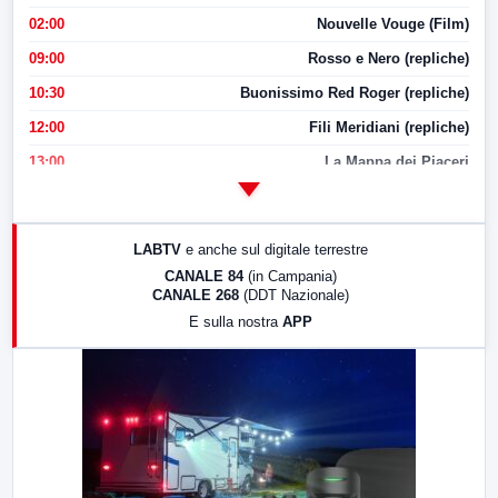
02:00
Nouvelle Vouge (Film)
09:00
Rosso e Nero (repliche)
10:30
Buonissimo Red Roger (repliche)
12:00
Fili Meridiani (repliche)
13:00
La Mappa dei Piaceri
14:00
LabNews
17:00
LabNews (replica)
LABTV
e anche sul digitale terrestre
18:30
Di Faccia e di Profilo (repliche)
CANALE 84
(in Campania)
CANALE 268
(DDT Nazionale)
19:30
LabNews (Diretta)
E sulla nostra
APP
21:00
Free Sport
23:00
LabNews (replica)