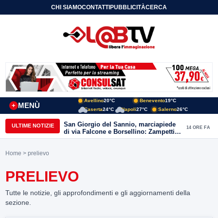
CHI SIAMO
CONTATTI
PUBBLICITÀ
CERCA
Avellino
20°C
Benevento
19°C
MENÙ
+
Caserta
24°C
Napoli
27°C
Salerno
26°C
San Giorgio del Sannio, marciapiede
ULTIME NOTIZIE
14 ORE FA
di via Falcone e Borsellino: Zampetti e
Lombardi replicano alle polemiche
Home
> prelievo
PRELIEVO
Tutte le notizie, gli approfondimenti e gli aggiornamenti della
sezione.