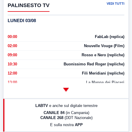
VEDI TUTTI
PALINSESTO TV
LUNEDI 03/08
00:00
FabLab (replica)
02:00
Nouvelle Vouge (Film)
09:00
Rosso e Nero (repliche)
10:30
Buonissimo Red Roger (repliche)
12:00
Fili Meridiani (repliche)
13:00
La Mappa dei Piaceri
14:00
LabNews
17:00
LabNews (replica)
LABTV
e anche sul digitale terrestre
18:30
Di Faccia e di Profilo (repliche)
CANALE 84
(in Campania)
CANALE 268
(DDT Nazionale)
19:30
LabNews (Diretta)
E sulla nostra
APP
21:00
Free Sport