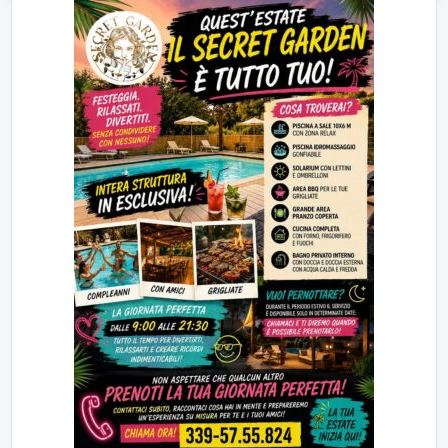
23:00
LabNews (replica)