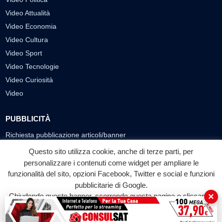
Video Attualità
Video Economia
Video Cultura
Video Sport
Video Tecnologie
Video Curiosità
Video
PUBBLICITÀ
Richiesta pubblicazione articoli/banner
Questo sito utilizza cookie, anche di terze parti, per
SEGUICI SUI SOCIAL
personalizzare i contenuti come widget per ampliare le
f
◎
▶
funzionalità del sito, opzioni Facebook, Twitter e social e funzioni
pubblicitarie di Google.
Facebook
Instagram
YouTube
×
Chiudendo questo banner, scorrendo questa pagina o cliccando
su qualunque suo elemento acconsenti all'uso dei cookie.
© 2026 LABTV - Tutti i diritti riservati