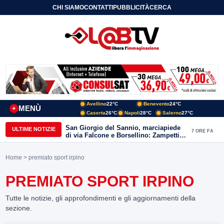
CHI SIAMO
CONTATTI
PUBBLICITÀ
CERCA
Avellino
22°C
Benevento
24°C
MENÙ
+
Caserta
26°C
Napoli
28°C
Salerno
27°C
San Giorgio del Sannio, marciapiede
ULTIME NOTIZIE
7 ORE FA
di via Falcone e Borsellino: Zampetti e
Lombardi replicano alle polemiche
Home
> premiato sport irpino
PREMIATO SPORT IRPINO
Tutte le notizie, gli approfondimenti e gli aggiornamenti della
sezione.