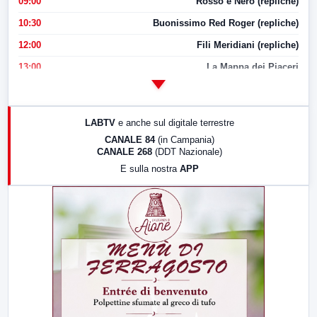
09:00
Rosso e Nero (repliche)
10:30
Buonissimo Red Roger (repliche)
12:00
Fili Meridiani (repliche)
13:00
La Mappa dei Piaceri
14:00
LabNews
17:00
LabNews (replica)
LABTV
e anche sul digitale terrestre
18:30
Di Faccia e di Profilo (repliche)
CANALE 84
(in Campania)
CANALE 268
(DDT Nazionale)
19:30
LabNews (Diretta)
E sulla nostra
APP
21:00
Free Sport
23:00
LabNews (replica)