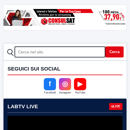
CERCA
Cerca
SEGUICI SUI SOCIAL
f
◎
▶
Facebook
Instagram
YouTube
LABTV LIVE
LIVE