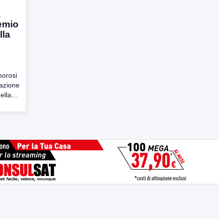
a
emio
lla
morosi
tazione
lla...