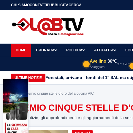
CHI SIAMO
CONTATTI
PUBBLICITÀ
CERCA
HOME
CRONACA
POLITICA
ATTUALITÀ
ECO
Avellino
36°C
37° / 20°
Soleggiato
Forestali, arrivano i fondi del 1° SAL ma st
ULTIME NOTIZIE
Home
> Premio cinque stelle d’oro della cucina AIC
PREMIO CINQUE STELLE D’
Tutte le notizie, gli approfondimenti e gli aggiornamenti della sez