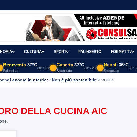
NOMIA
CULTURA
SPORT
PALINSESTO
FORMAT TV
Benevento
37°C
Caserta
37°C
Napoli
36°C
38° / 18°
39° / 23°
36° /
Soleggiato
Soleggiato
Soleggiato
ipendi ancora in ritardo: “Non è più sostenibile”
3 ORE FA
ORO DELLA CUCINA AIC
ione.