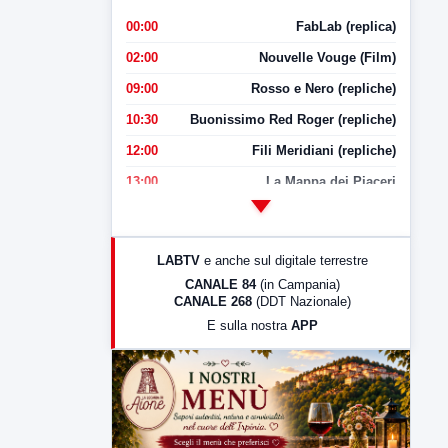
00:00
FabLab (replica)
02:00
Nouvelle Vouge (Film)
09:00
Rosso e Nero (repliche)
10:30
Buonissimo Red Roger (repliche)
12:00
Fili Meridiani (repliche)
13:00
La Mappa dei Piaceri
14:00
LabNews
17:00
LabNews (replica)
LABTV
e anche sul digitale terrestre
18:30
Di Faccia e di Profilo (repliche)
CANALE 84
(in Campania)
CANALE 268
(DDT Nazionale)
19:30
LabNews (Diretta)
E sulla nostra
APP
21:00
Free Sport
23:00
LabNews (replica)