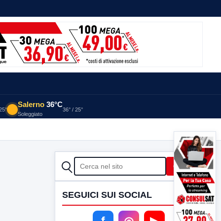
Salerno
36°C
 25°
36° / 25°
Soleggiato
CERCA
Cerca
SEGUICI SUI SOCIAL
f
◎
▶