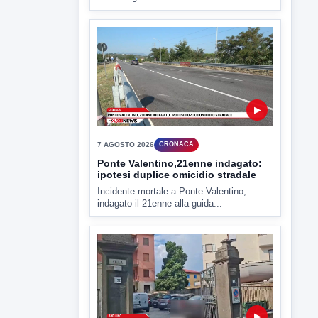
Miasmi e Calore, l'ASL parla
attraverso il Comune
Nessuna nuova moria di pesci e nessuna
criticità igienico-sanitaria nel...
▶
7 AGOSTO 2026
CRONACA
Ponte Valentino,21enne indagato:
ipotesi duplice omicidio stradale
Incidente mortale a Ponte Valentino,
indagato il 21enne alla guida...