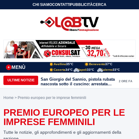
CHI SIAMO
CONTATTI
PUBBLICITÀ
CERCA
Avellino
35°C
Benevento
37°C
MENÙ
+
Caserta
34°C
Napoli
33°C
Salerno
33°C
San Giorgio del Sannio, pistola rubata
ULTIME NOTIZIE
2 ORE FA
nascosta sotto il cuscino: arrestata
51enne
Home
> Premio europeo per le imprese femminili
PREMIO EUROPEO PER LE
IMPRESE FEMMINILI
Tutte le notizie, gli approfondimenti e gli aggiornamenti della
sezione.