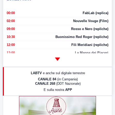
00:00
FabLab (replica)
02:00
Nouvelle Vouge (Film)
09:00
Rosso e Nero (repliche)
10:30
Buonissimo Red Roger (repliche)
12:00
Fili Meridiani (repliche)
13:00
La Mappa dei Piaceri
14:00
LabNews
17:00
LabNews (replica)
LABTV
e anche sul digitale terrestre
18:30
Di Faccia e di Profilo (repliche)
CANALE 84
(in Campania)
CANALE 268
(DDT Nazionale)
19:30
LabNews (Diretta)
E sulla nostra
APP
21:00
Free Sport
23:00
LabNews (replica)