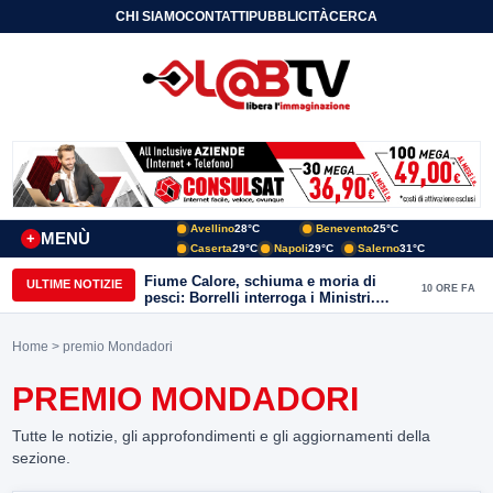
CHI SIAMO
CONTATTI
PUBBLICITÀ
CERCA
Avellino
28°C
Benevento
25°C
MENÙ
+
Caserta
29°C
Napoli
29°C
Salerno
31°C
Fiume Calore, schiuma e moria di
ULTIME NOTIZIE
10 ORE FA
pesci: Borrelli interroga i Ministri.
“Benevento paga l’assenza del
depuratore
Home
> premio Mondadori
PREMIO MONDADORI
Tutte le notizie, gli approfondimenti e gli aggiornamenti della
sezione.