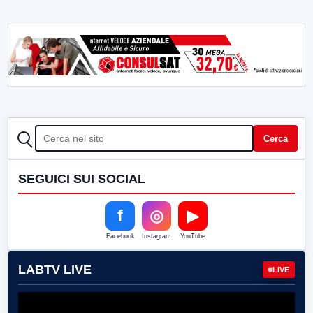
CERCA
Cerca
SEGUICI SUI SOCIAL
f
◎
▶
Facebook
Instagram
YouTube
LABTV LIVE
LIVE