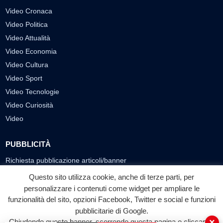
Video Cronaca
Video Politica
Video Attualità
Video Economia
Video Cultura
Video Sport
Video Tecnologie
Video Curiosità
Video
PUBBLICITÀ
Richiesta pubblicazione articoli/banner
Questo sito utilizza cookie, anche di terze parti, per
SEGUICI SUI SOCIAL
personalizzare i contenuti come widget per ampliare le
funzionalità del sito, opzioni Facebook, Twitter e social e funzioni
f
◎
▶
pubblicitarie di Google.
Facebook
Instagram
YouTube
×
Chiudendo questo banner, scorrendo questa pagina o cliccando