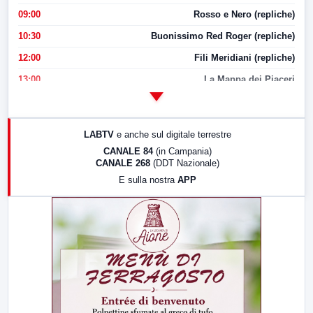
09:00
Rosso e Nero (repliche)
10:30
Buonissimo Red Roger (repliche)
12:00
Fili Meridiani (repliche)
13:00
La Mappa dei Piaceri
14:00
LabNews
17:00
LabNews (replica)
LABTV
e anche sul digitale terrestre
18:30
Di Faccia e di Profilo (repliche)
CANALE 84
(in Campania)
CANALE 268
(DDT Nazionale)
19:30
LabNews (Diretta)
E sulla nostra
APP
21:00
Free Sport
23:00
LabNews (replica)