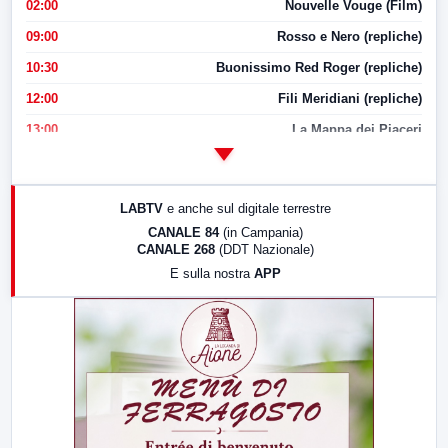
02:00
Nouvelle Vouge (Film)
09:00
Rosso e Nero (repliche)
10:30
Buonissimo Red Roger (repliche)
12:00
Fili Meridiani (repliche)
13:00
La Mappa dei Piaceri
14:00
LabNews
17:00
LabNews (replica)
LABTV
e anche sul digitale terrestre
18:30
Di Faccia e di Profilo (repliche)
CANALE 84
(in Campania)
CANALE 268
(DDT Nazionale)
19:30
LabNews (Diretta)
E sulla nostra
APP
21:00
Free Sport
23:00
LabNews (replica)