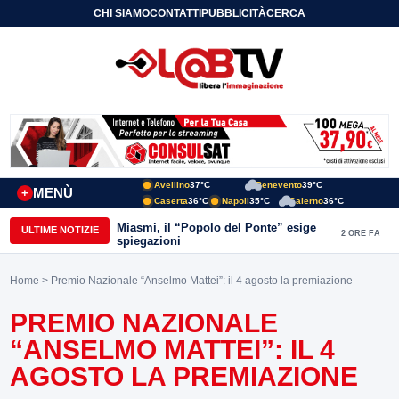
CHI SIAMO
CONTATTI
PUBBLICITÀ
CERCA
Avellino
37°C
Benevento
39°C
MENÙ
+
Caserta
36°C
Napoli
35°C
Salerno
36°C
Miasmi, il “Popolo del Ponte” esige
ULTIME NOTIZIE
2 ORE FA
spiegazioni
Home
> Premio Nazionale “Anselmo Mattei”: il 4 agosto la premiazione
PREMIO NAZIONALE
“ANSELMO MATTEI”: IL 4
AGOSTO LA PREMIAZIONE