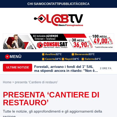
CHI SIAMO
CONTATTI
PUBBLICITÀ
CERCA
Avellino
32°C
Benevento
33°C
MENÙ
+
Caserta
34°C
Napoli
34°C
Salerno
34°C
Forestali, arrivano i fondi del 1° SAL
ULTIME NOTIZIE
2 ORE FA
ma stipendi ancora in ritardo: “Non è
più sostenibile”
Home
> presenta ‘Cantiere di restauro’
PRESENTA ‘CANTIERE DI
RESTAURO’
Tutte le notizie, gli approfondimenti e gli aggiornamenti della
sezione.