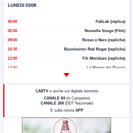
LUNEDI 03/08
00:00
FabLab (replica)
02:00
Nouvelle Vouge (Film)
09:00
Rosso e Nero (repliche)
10:30
Buonissimo Red Roger (repliche)
12:00
Fili Meridiani (repliche)
13:00
La Mappa dei Piaceri
14:00
LabNews
17:00
LabNews (replica)
LABTV
e anche sul digitale terrestre
18:30
Di Faccia e di Profilo (repliche)
CANALE 84
(in Campania)
CANALE 268
(DDT Nazionale)
19:30
LabNews (Diretta)
E sulla nostra
APP
21:00
Free Sport
23:00
LabNews (replica)