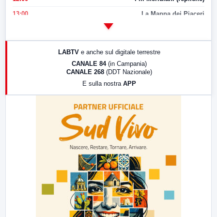
13:00
La Mappa dei Piaceri
14:00
LabNews
17:00
LabNews (replica)
LABTV
e anche sul digitale terrestre
18:30
Di Faccia e di Profilo (repliche)
CANALE 84
(in Campania)
CANALE 268
(DDT Nazionale)
19:30
LabNews (Diretta)
E sulla nostra
APP
21:00
Free Sport
23:00
LabNews (replica)