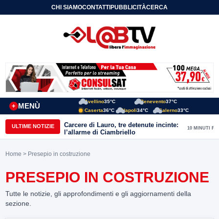
CHI SIAMO
CONTATTI
PUBBLICITÀ
CERCA
Avellino
35°C
Benevento
37°C
MENÙ
+
Caserta
36°C
Napoli
34°C
Salerno
33°C
Carcere di Lauro, tre detenute incinte:
ULTIME NOTIZIE
10 MINUTI FA
l’allarme di Ciambriello
Home
> Presepio in costruzione
PRESEPIO IN COSTRUZIONE
Tutte le notizie, gli approfondimenti e gli aggiornamenti della
sezione.