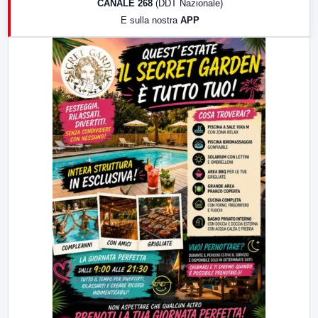
CANALE 268
(DDT Nazionale)
19:30
LabNews (Diretta)
E sulla nostra
APP
21:00
Free Sport
23:00
LabNews (replica)