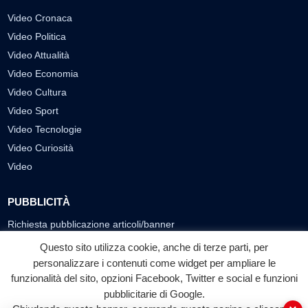
Video Cronaca
Video Politica
Video Attualità
Video Economia
Video Cultura
Video Sport
Video Tecnologie
Video Curiosità
Video
PUBBLICITÀ
Richiesta pubblicazione articoli/banner
Questo sito utilizza cookie, anche di terze parti, per
SEGUICI SUI SOCIAL
personalizzare i contenuti come widget per ampliare le
f
◎
▶
funzionalità del sito, opzioni Facebook, Twitter e social e funzioni
pubblicitarie di Google.
Facebook
Instagram
YouTube