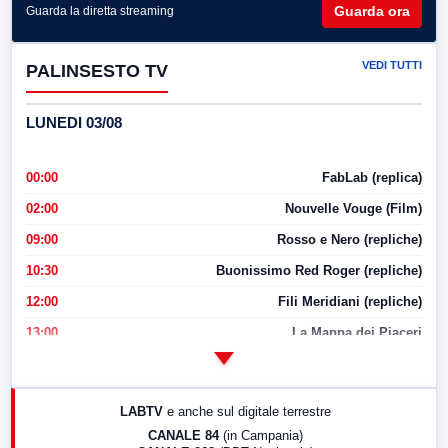
Guarda ora
Guarda la diretta streaming
VEDI TUTTI
PALINSESTO TV
LUNEDI 03/08
00:00
FabLab (replica)
02:00
Nouvelle Vouge (Film)
09:00
Rosso e Nero (repliche)
10:30
Buonissimo Red Roger (repliche)
12:00
Fili Meridiani (repliche)
13:00
La Mappa dei Piaceri
14:00
LabNews
17:00
LabNews (replica)
LABTV
e anche sul digitale terrestre
18:30
Di Faccia e di Profilo (repliche)
CANALE 84
(in Campania)