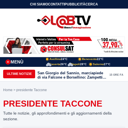
CHI SIAMO
CONTATTI
PUBBLICITÀ
CERCA
Avellino
24°C
Benevento
22°C
MENÙ
+
Caserta
26°C
Napoli
28°C
Salerno
27°C
San Giorgio del Sannio, marciapiede
ULTIME NOTIZIE
15 ORE FA
di via Falcone e Borsellino: Zampetti e
Lombardi replicano alle polemiche
Home
> presidente Taccone
PRESIDENTE TACCONE
Tutte le notizie, gli approfondimenti e gli aggiornamenti della
sezione.