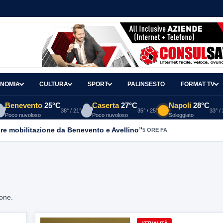
NOMIA
CULTURA
SPORT
PALINSESTO
FORMAT TV
Benevento
25°C
Caserta
27°C
Napoli
28°C
38° / 21°
35° / 25°
33° /
Poco nuvoloso
Poco nuvoloso
Soleggiato
re mobilitazione da Benevento e Avellino”
5 ORE FA
ione.