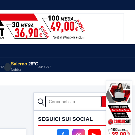
Salerno
28°C
 26°
34° / 27°
Nebbia
CERCA
Cerca
SEGUICI SUI SOCIAL
f
◎
▶