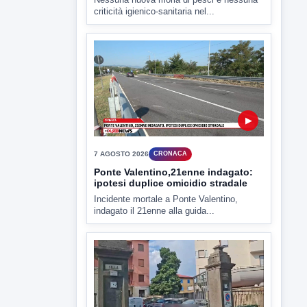
▶
7 AGOSTO 2026
ATTUALITÀ
Miasmi e Calore, l'ASL parla
attraverso il Comune
Nessuna nuova moria di pesci e nessuna
criticità igienico-sanitaria nel...
▶
7 AGOSTO 2026
CRONACA
Ponte Valentino,21enne indagato:
ipotesi duplice omicidio stradale
Incidente mortale a Ponte Valentino,
indagato il 21enne alla guida...