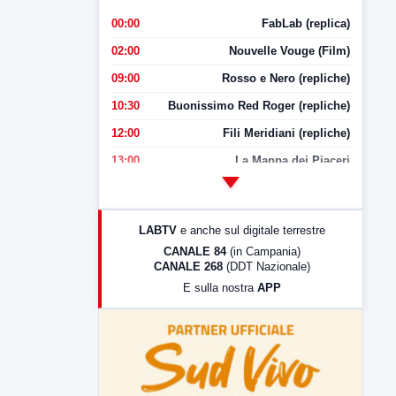
00:00
FabLab (replica)
02:00
Nouvelle Vouge (Film)
09:00
Rosso e Nero (repliche)
10:30
Buonissimo Red Roger (repliche)
12:00
Fili Meridiani (repliche)
13:00
La Mappa dei Piaceri
14:00
LabNews
17:00
LabNews (replica)
LABTV
e anche sul digitale terrestre
18:30
Di Faccia e di Profilo (repliche)
CANALE 84
(in Campania)
CANALE 268
(DDT Nazionale)
19:30
LabNews (Diretta)
E sulla nostra
APP
21:00
Free Sport
23:00
LabNews (replica)