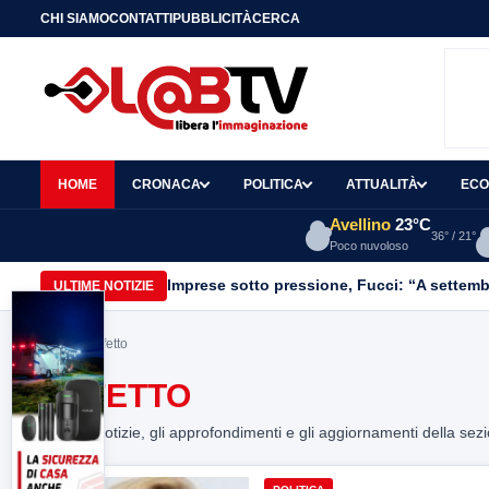
CHI SIAMO
CONTATTI
PUBBLICITÀ
CERCA
HOME
CRONACA
POLITICA
ATTUALITÀ
ECO
Avellino
23°C
36° / 21°
Poco nuvoloso
Imprese sotto pressione, Fucci: “A settemb
ULTIME NOTIZIE
Home
> prfetto
PRFETTO
Tutte le notizie, gli approfondimenti e gli aggiornamenti della sez