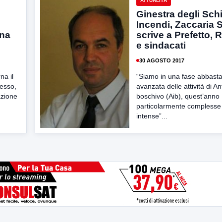
ATTUALITÀ
Ginestra degli Sch
Incendi, Zaccaria 
ana
scrive a Prefetto, 
e sindacati
30 AGOSTO 2017
na il
“Siamo in una fase abbast
lesso,
avanzata delle attività di An
azione
boschivo (Aib), quest’anno
particolarmente complesse
intense”...