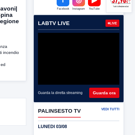
iavoni|
Facebook
Instagram
YouTube
Spina
Regione
LABTV LIVE
LIVE
anza
ti incendio
 ed
Guarda ora
Guarda la diretta streaming
VEDI TUTTI
PALINSESTO TV
LUNEDI 03/08